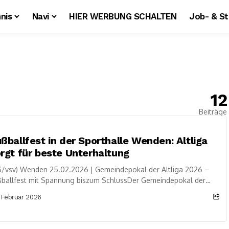
nis
Navi
HIER WERBUNG SCHALTEN
Job- & S
12
Beiträge
ßballfest in der Sporthalle Wenden: Altliga
rgt für beste Unterhaltung
S/vsv) Wenden 25.02.2026 | Gemeindepokal der Altliga 2026 –
ßballfest mit Spannung biszum SchlussDer Gemeindepokal der
liga 2026 in der Sporthalle der Gesamtschule...
 Februar 2026