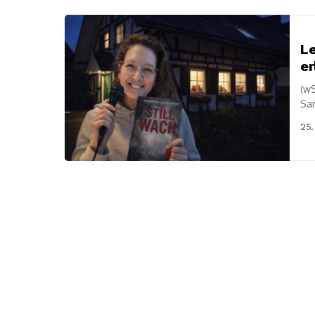
Le
er
(wS
San
exk
25.