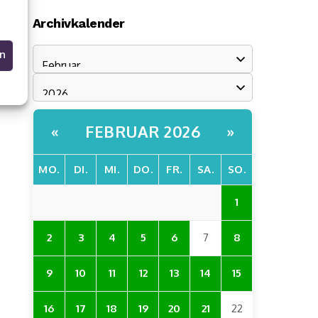
Archivkalender
en
FEBRUAR 2026
«
»
MO.
DI.
MI.
DO.
FR.
SA.
SO.
1
2
3
4
5
6
7
8
9
10
11
12
13
14
15
16
17
18
19
20
21
22