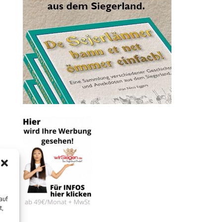
auf
t,