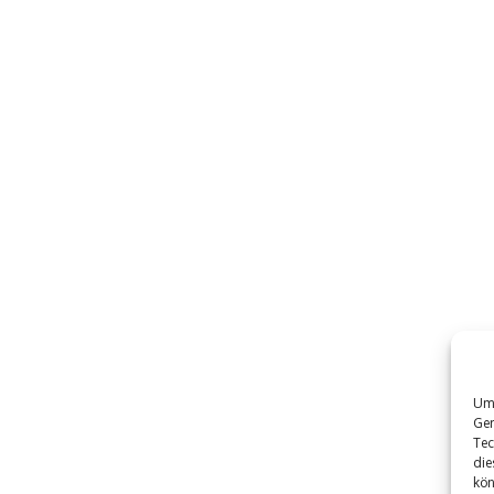
Um 
Ger
Tec
die
kön