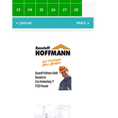
23
24
25
26
27
28
« Januar
März »