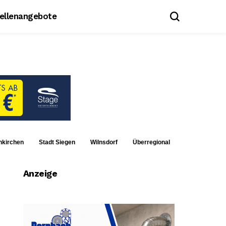
tellenangebote
nkirchen
Stadt Siegen
Wilnsdorf
Überregional
Anzeige