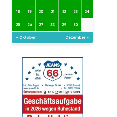
18
19
20
21
22
23
24
25
26
27
28
29
30
« Oktober
Dezember »