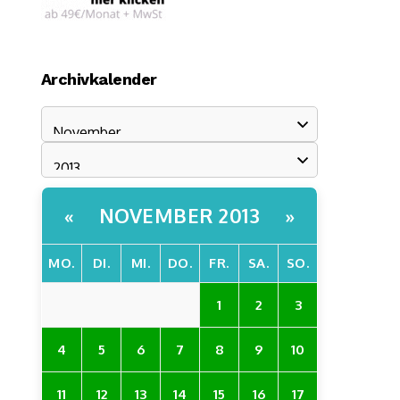
Archivkalender
NOVEMBER 2013
«
»
MO.
DI.
MI.
DO.
FR.
SA.
SO.
1
2
3
4
5
6
7
8
9
10
11
12
13
14
15
16
17