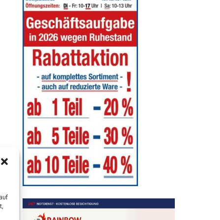
auf
t,