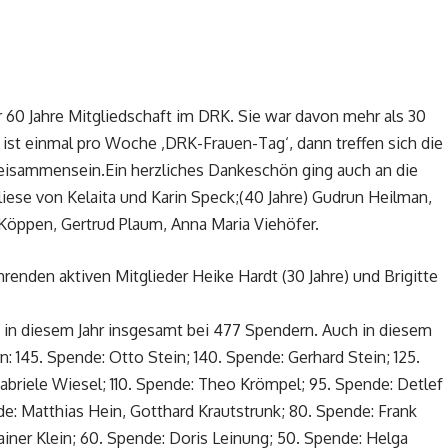
60 Jahre Mitgliedschaft im DRK. Sie war davon mehr als 30
e ist einmal pro Woche ‚DRK-Frauen-Tag‘, dann treffen sich die
isammensein.Ein herzliches Dankeschön ging auch an die
liese von Kelaita und Karin Speck;(40 Jahre) Gudrun Heilman,
 Köppen, Gertrud Plaum, Anna Maria Viehöfer.
renden aktiven Mitglieder Heike Hardt (30 Jahre) und Brigitte
 in diesem Jahr insgesamt bei 477 Spendern. Auch in diesem
: 145. Spende: Otto Stein; 140. Spende: Gerhard Stein; 125.
Gabriele Wiesel; 110. Spende: Theo Krömpel; 95. Spende: Detlef
de: Matthias Hein, Gotthard Krautstrunk; 80. Spende: Frank
Rainer Klein; 60. Spende: Doris Leinung; 50. Spende: Helga