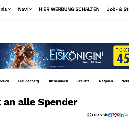
nis
Navi
HIER WERBUNG SCHALTEN
Job- & S
brück
Freudenberg
Hilchenbach
Kreuztal
Netphen
Neu
 an alle Spender
Teilen Sie