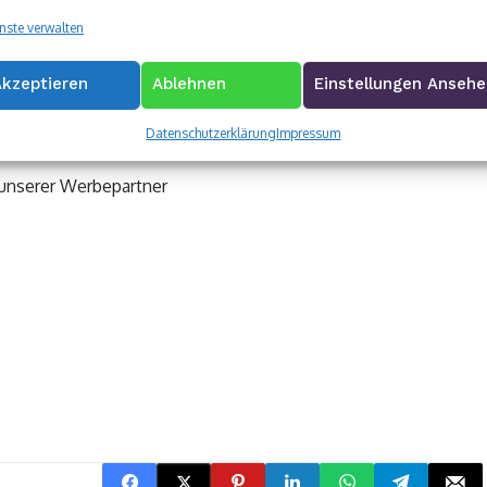
nste verwalten
 Ursula Karl, Daniela Wißmann, Karin Speck,
Akzeptieren
Ablehnen
Einstellungen Anseh
un Heilmann, Ruth Haberkamm, Anneliese von
aita wurden geehrt.
Datenschutzerklärung
Impressum
 unserer Werbepartner