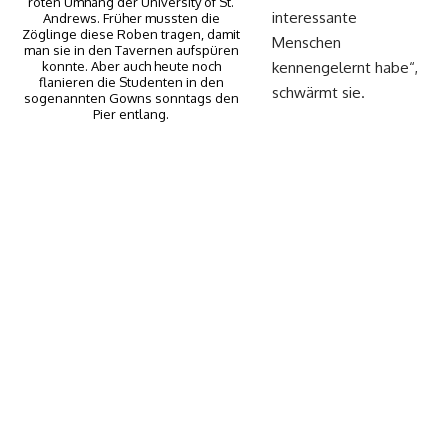
roten Umhang der University of St.
interessante
Andrews. Früher mussten die
Zöglinge diese Roben tragen, damit
Menschen
man sie in den Tavernen aufspüren
konnte. Aber auch heute noch
kennengelernt habe“,
flanieren die Studenten in den
schwärmt sie.
sogenannten Gowns sonntags den
Pier entlang.