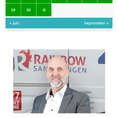
29
30
31
« Juli
September »