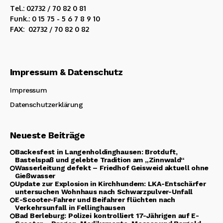
Tel.: 02732 / 70 82 0 81
Funk.: 0 15 75 - 5 6 7 8 9 10
FAX: 02732 / 70 82 0 82
Impressum & Datenschutz
Impressum
Datenschutzerklärung
Neueste Beiträge
Backesfest in Langenholdinghausen: Brotduft,
Bastelspaß und gelebte Tradition am „Zinnwald“
Wasserleitung defekt – Friedhof Geisweid aktuell ohne
Gießwasser
Update zur Explosion in Kirchhundem: LKA-Entschärfer
untersuchen Wohnhaus nach Schwarzpulver-Unfall
E-Scooter-Fahrer und Beifahrer flüchten nach
Verkehrsunfall in Fellinghausen
Bad Berleburg: Polizei kontrolliert 17-Jährigen auf E-