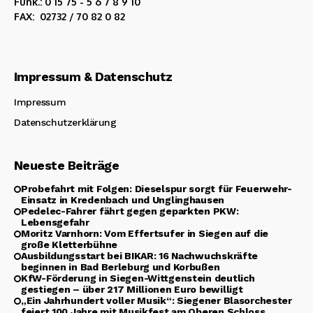
Funk.: 0 15 75 - 5 6 7 8 9 10
FAX: 02732 / 70 82 0 82
Impressum & Datenschutz
Impressum
Datenschutzerklärung
Neueste Beiträge
Probefahrt mit Folgen: Dieselspur sorgt für Feuerwehr-
Einsatz in Kredenbach und Unglinghausen
Pedelec-Fahrer fährt gegen geparkten PKW:
Lebensgefahr
Moritz Varnhorn: Vom Effertsufer in Siegen auf die
große Kletterbühne
Ausbildungsstart bei BIKAR: 16 Nachwuchskräfte
beginnen in Bad Berleburg und Korbußen
KfW-Förderung in Siegen-Wittgenstein deutlich
gestiegen – über 217 Millionen Euro bewilligt
„Ein Jahrhundert voller Musik“: Siegener Blasorchester
feiert 100 Jahre mit Musikfest am Oberen Schloss