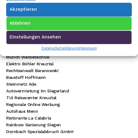
Akzeptieren
Ablehnen
Einstellungen Ansehen
Premium Werbepartner:
Datenschutzerklärung
Impressum
VW Walter Schneider
Münch Werbetechnik
Elektro Böhler Kreuztal
Rechtsanwalt Baranowski
Baustoff Hoffmann
Steinmetz Ade
Autovermietung im Siegerland
TUI Reisecenter Kreuztal
Regionale Online Werbung
Autohaus Menn
Ristorante La Calabria
Rainbow Sanierung Siegen
Dornbach Spezialabbruch GmbH