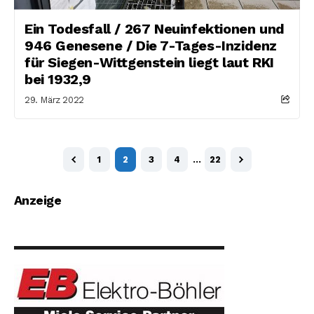
Ein Todesfall / 267 Neuinfektionen und
946 Genesene / Die 7-Tages-Inzidenz
für Siegen-Wittgenstein liegt laut RKI
bei 1932,9
29. März 2022
1
2
3
4
…
22
Anzeige