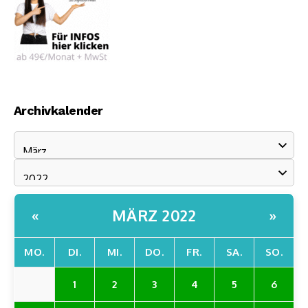
Archivkalender
MÄRZ 2022
«
»
MO.
DI.
MI.
DO.
FR.
SA.
SO.
1
2
3
4
5
6