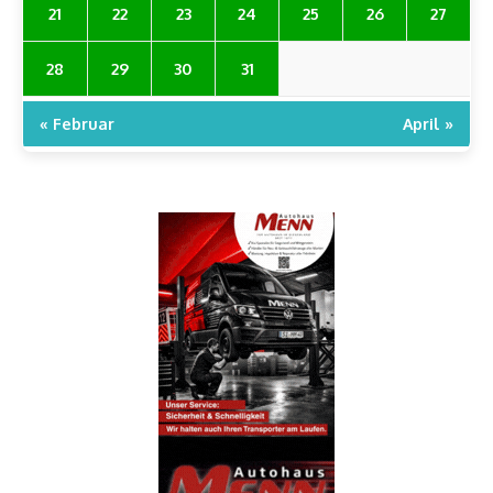
21
22
23
24
25
26
27
28
29
30
31
« Februar
April »