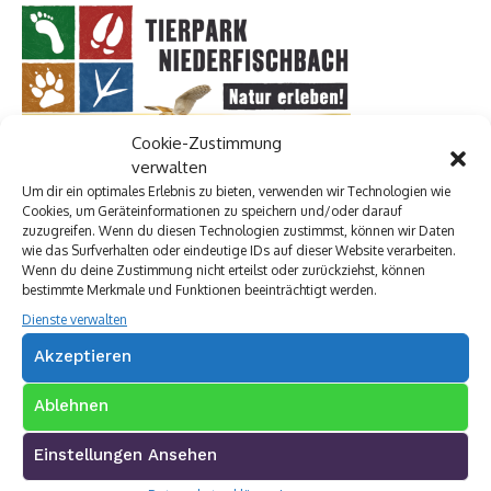
Cookie-Zustimmung
verwalten
Um dir ein optimales Erlebnis zu bieten, verwenden wir Technologien wie
Cookies, um Geräteinformationen zu speichern und/oder darauf
zuzugreifen. Wenn du diesen Technologien zustimmst, können wir Daten
wie das Surfverhalten oder eindeutige IDs auf dieser Website verarbeiten.
Wenn du deine Zustimmung nicht erteilst oder zurückziehst, können
bestimmte Merkmale und Funktionen beeinträchtigt werden.
Dienste verwalten
Premium Werbepartner:
Akzeptieren
VW Walter Schneider
Ablehnen
Münch Werbetechnik
Elektro Böhler Kreuztal
Einstellungen Ansehen
Rechtsanwalt Baranowski