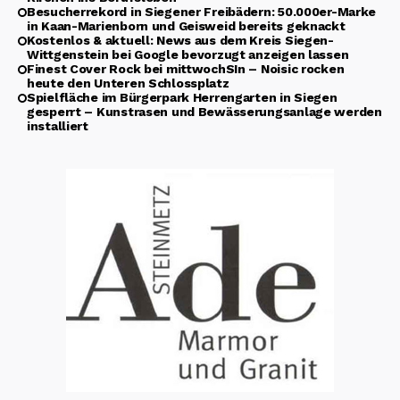
Besucherrekord in Siegener Freibädern: 50.000er-Marke
in Kaan-Marienborn und Geisweid bereits geknackt
Kostenlos & aktuell: News aus dem Kreis Siegen-
Wittgenstein bei Google bevorzugt anzeigen lassen
Finest Cover Rock bei mittwochSIn – Noisic rocken
heute den Unteren Schlossplatz
Spielfläche im Bürgerpark Herrengarten in Siegen
gesperrt – Kunstrasen und Bewässerungsanlage werden
installiert