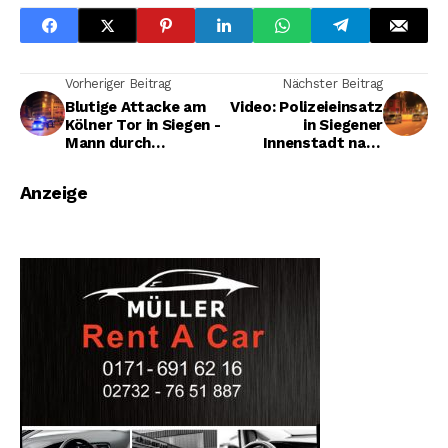
Vorheriger Beitrag
Nächster Beitrag
Blutige Attacke am
Video: Polizeieinsatz
Kölner Tor in Siegen -
in Siegener
Mann durch
Innenstadt nach
Stichverletzungen
Gewalttat -
schwer verletzt
Lebensgefahr nach
Anzeige
Messerstich -
Ermittlungen von
Staatsanwaltschaft
und
Mordkommission
laufen