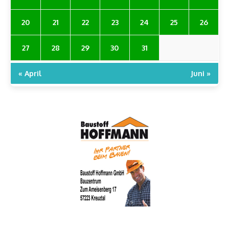
20
21
22
23
24
25
26
27
28
29
30
31
« April
Juni »