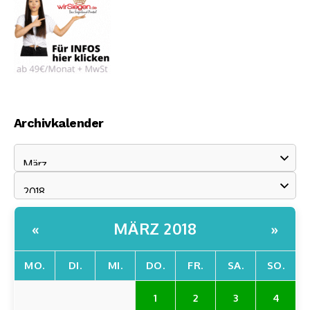
Archivkalender
MÄRZ 2018
«
»
MO.
DI.
MI.
DO.
FR.
SA.
SO.
1
2
3
4