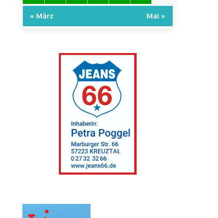
« März
Mai »