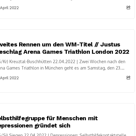
5 Personen als genesen aus der Überwachung des
 April 2022
isgesundheitsamtes...
eites Rennen um den WM-Titel // Justus
eschlag Arena Games Triathlon London 2022
/Kr) Kreuztal-Buschhütten 22.04.2022 | Zwei Wochen nach den
ena Games Triathlon in München geht es am Samstag, den 23.
il für Justus Nieschlag...
 April 2022
lbsthilfegruppe für Menschen mit
pressionen gründet sich
/Si) Siegen 22.04.2022 | Depressionen: Selbsthilfekontaktstelle