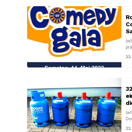
Ro
C
Sa
(wS
prä
Co
22.
32
ei
di
(wS
Don
ein
22.