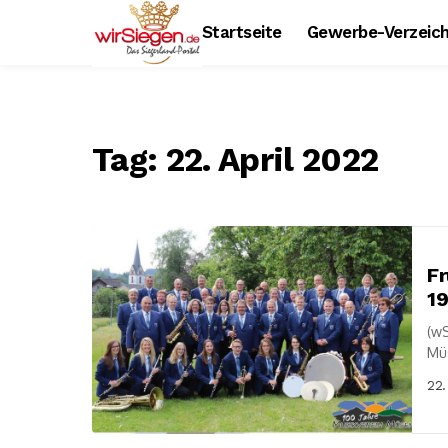
Startseite
Gewerbe-Verzeich
Tag:
22. April 2022
F
19
(wS
Müs
Mus
22.