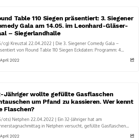
und Table 110 Siegen präsentiert: 3. Siegener
omedy Gala am 14.05. im Leonhard-Gläser-
al – Siegerlandhalle
/cg) Kreuztal 22.04.2022 | Die 3. Siegener Comedy Gala –
sentiert von Round Table 110 Siegen Eckdaten: Programm: 4
medians + Moderation Datum:...
 April 2022
-Jähriger wollte gefüllte Gasflaschen
ntauschen um Pfand zu kassieren. Wer kennt
e Flaschen?
/ots) Netphen 22.04.2022 | Ein 32-Jähriger hat am
nerstagnachmittag in Netphen versucht, gefüllte Gasflaschen
zutauschen, um Pfand zu erhalten. Da der Mann keinen...
 April 2022