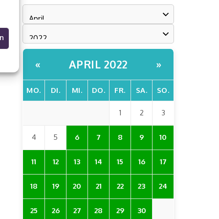
en
APRIL 2022
«
»
MO.
DI.
MI.
DO.
FR.
SA.
SO.
1
2
3
4
5
6
7
8
9
10
11
12
13
14
15
16
17
18
19
20
21
22
23
24
25
26
27
28
29
30