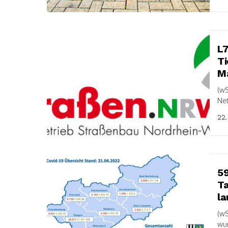
L7
T
Ma
(wS
Ne
(02
22.
Reg
59
Ta
la
(wS
wu