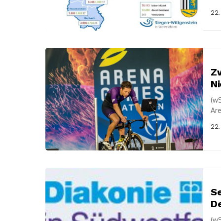
10
22.
Kre
Zw
Ni
(wS
Ar
Apr
22.
Se
De
(wS