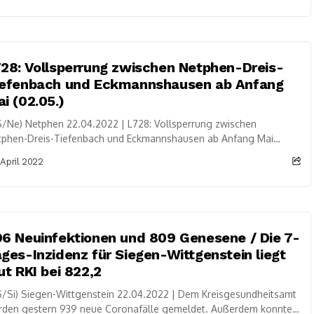
28: Vollsperrung zwischen Netphen-Dreis-
iefenbach und Eckmannshausen ab Anfang
i (02.05.)
/Ne) Netphen 22.04.2022 | L728: Vollsperrung zwischen
tphen-Dreis-Tiefenbach und Eckmannshausen ab Anfang Mai
.05.) Netphen (straßen.nrw). Die Straßen.NRW-
 April 2022
ionalniederlassung Südwestfalen wird ab Montag (02.05.)...
6 Neuinfektionen und 809 Genesene / Die 7-
ges-Inzidenz für Siegen-Wittgenstein liegt
ut RKI bei 822,2
/Si) Siegen-Wittgenstein 22.04.2022 | Dem Kreisgesundheitsamt
rden gestern 939 neue Coronafälle gemeldet. Außerdem konnten