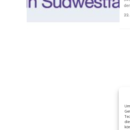
der
Neu
22.
Jah
Um 
Ger
Tec
die
kön