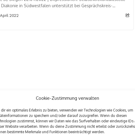
 Diakonie in Südwestfalen unterstützt bei Gesprächskreis-
gründung Schlaflose Nächte, kaum noch Lebensfreude: Seit 20
 April 2022
ren begleiten Jens...
Cookie-Zustimmung verwalten
dir ein optimales Erlebnis zu bieten, verwenden wir Technologien wie Cookies, um
äteinformationen zu speichern und/oder darauf zuzugreifen. Wenn du diesen
hnologien zustimmst, können wir Daten wie das Surfverhalten oder eindeutige IDs 
ser Website verarbeiten. Wenn du deine Zustimmung nicht erteilst oder zurückziehs
nen bestimmte Merkmale und Funktionen beeinträchtigt werden.