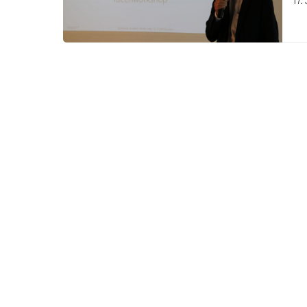
17.
Jub