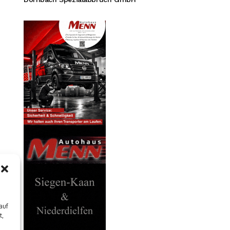
auf
t,