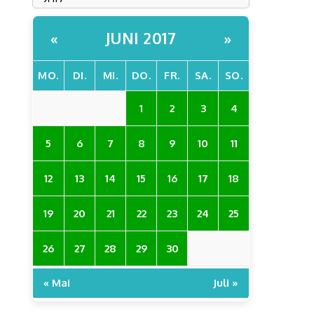
JUNI 2017
«
»
MO.
DI.
MI.
DO.
FR.
SA.
SO.
1
2
3
4
5
6
7
8
9
10
11
12
13
14
15
16
17
18
19
20
21
22
23
24
25
26
27
28
29
30
« Mai
Juli »