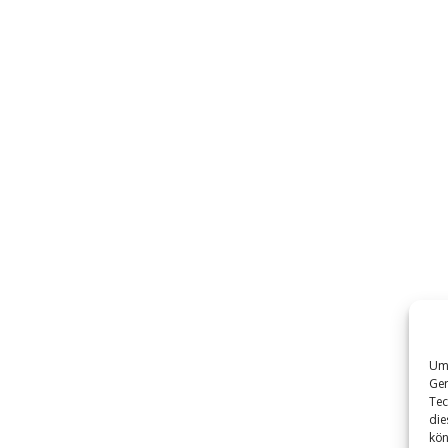
Um 
Ger
Tec
die
kön