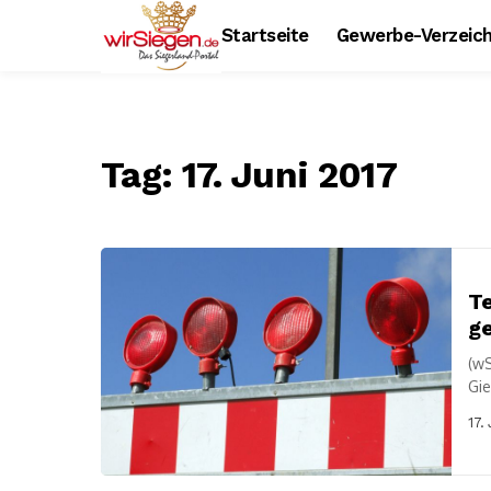
Startseite
Gewerbe-Verzeich
Tag:
17. Juni 2017
Te
ge
(wS
Gie
Ent
17.