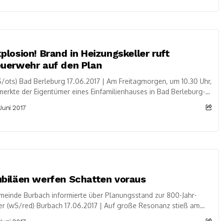
plosion! Brand in Heizungskeller ruft
uerwehr auf den Plan
/ots) Bad Berleburg 17.06.2017 | Am Freitagmorgen, um 10.30 Uhr,
erkte der Eigentümer eines Einfamilienhauses in Bad Berleburg-
ghausen „In der Forstbach“ einen seltsamen Plastikgeruch....
 Juni 2017
biläen werfen Schatten voraus
einde Burbach informierte über Planungsstand zur 800-Jahr-
er (wS/red) Burbach 17.06.2017 | Auf große Resonanz stieß am
gangenen Dienstag die Informationsveranstaltung zu den