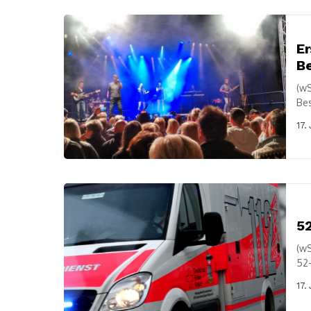
Er
B
(wS
Bes
Büh
17.
52
(wS
52-
Sie
17.