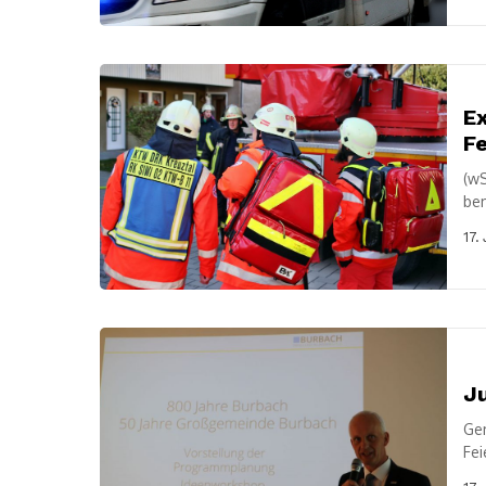
Ex
Fe
(wS
bem
Ber
17.
Ju
Gem
Fei
ver