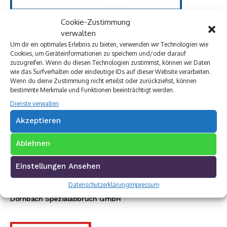
Cookie-Zustimmung
verwalten
Um dir ein optimales Erlebnis zu bieten, verwenden wir Technologien wie
Premium Werbepartner:
Cookies, um Geräteinformationen zu speichern und/oder darauf
zuzugreifen. Wenn du diesen Technologien zustimmst, können wir Daten
VW Walter Schneider
wie das Surfverhalten oder eindeutige IDs auf dieser Website verarbeiten.
Münch Werbetechnik
Wenn du deine Zustimmung nicht erteilst oder zurückziehst, können
Elektro Böhler Kreuztal
bestimmte Merkmale und Funktionen beeinträchtigt werden.
Rechtsanwalt Baranowski
Dienste verwalten
Baustoff Hoffmann
Akzeptieren
Steinmetz Ade
Autovermietung im Siegerland
TUI Reisecenter Kreuztal
Ablehnen
Regionale Online Werbung
Autohaus Menn
Einstellungen Ansehen
Ristorante La Calabria
Datenschutzerklärung
Impressum
Rainbow Sanierung Siegen
Dornbach Spezialabbruch GmbH