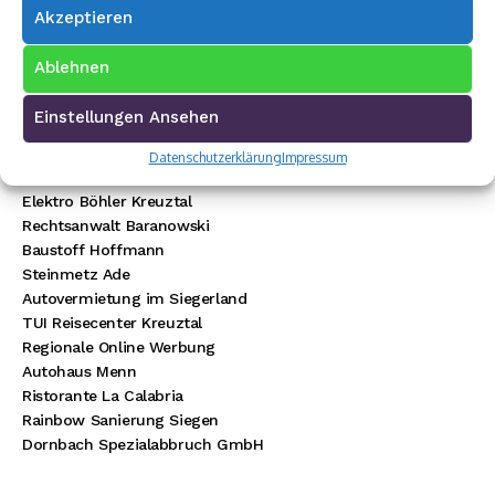
Akzeptieren
Ablehnen
Premium Werbepartner:
Einstellungen Ansehen
VW Walter Schneider
Datenschutzerklärung
Impressum
Münch Werbetechnik
Elektro Böhler Kreuztal
Rechtsanwalt Baranowski
Baustoff Hoffmann
Steinmetz Ade
Autovermietung im Siegerland
TUI Reisecenter Kreuztal
Regionale Online Werbung
Autohaus Menn
Ristorante La Calabria
Rainbow Sanierung Siegen
Dornbach Spezialabbruch GmbH