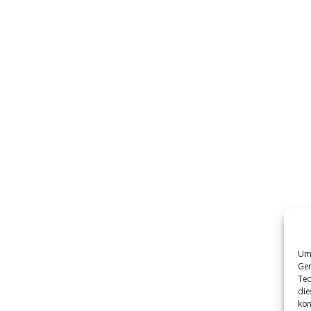
Um 
Ger
Tec
die
kön