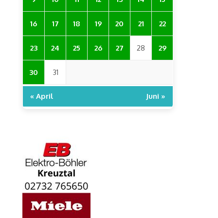
16
17
18
19
20
21
22
23
24
25
26
27
28
29
30
31
« April
Juni »