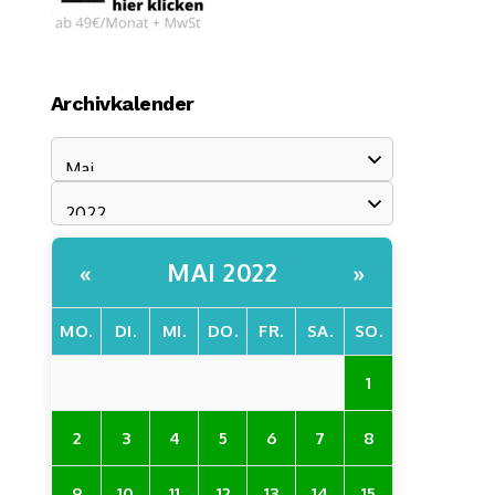
Archivkalender
MAI 2022
«
»
MO.
DI.
MI.
DO.
FR.
SA.
SO.
1
2
3
4
5
6
7
8
9
10
11
12
13
14
15