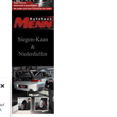
auf
t,