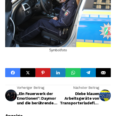
Symbolfoto
Vorheriger Beitrag
Nächster Beitrag
„Ein Feuerwerk der
Diebe klauen
Emotionen“: Daymor
Arbeitsgeräte von
und die berührende
Transporterladefläc
Geschichte hinter
he
„Faded World“
Anzeige