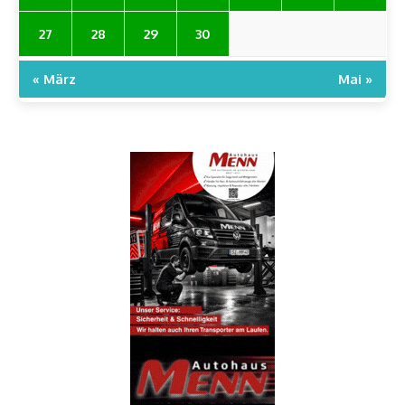
27
28
29
30
« März
Mai »