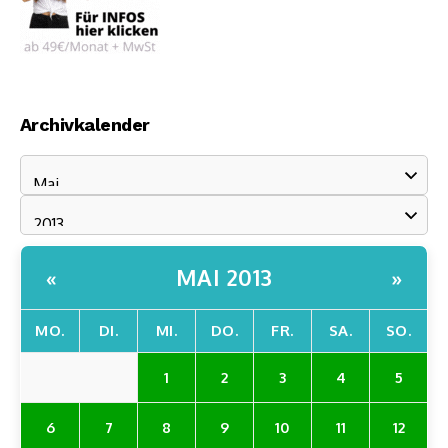
Archivkalender
MAI 2013
«
»
MO.
DI.
MI.
DO.
FR.
SA.
SO.
1
2
3
4
5
6
7
8
9
10
11
12