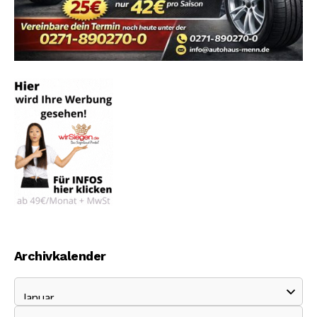
Archivkalender
JANUAR 2016
«
»
MO.
DI.
MI.
DO.
FR.
SA.
SO.
1
2
3
4
5
6
7
8
9
10