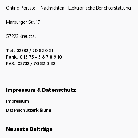
Impressum & Datenschutz
Impressum
Datenschutzerklärung
Neueste Beiträge
Tod einer 22-Jährigen in Siegen-Weidenau: Haftbefehl
wegen Totschlags gegen Ex-Partner erlassen
Das Highlight des Sommers: Siegener Tuning Treffen am
09.08.2026
Tötungsdelikt in Siegen-Weidenau: 22-Jährige tot in
Wohnung aufgefunden – Mordkommission ermittelt
23 neue Auszubildende starten ihre Karriere bei der Bald
Automobile GmbH
A45 bei Wenden-Ottfingen: Transporter zwischen LKW
eingeklemmt – Fahrer haben Glück im Unglück
Hilchenbach: Kostenloser Informationsnachmittag zur
Sturzprävention für Menschen ab 60