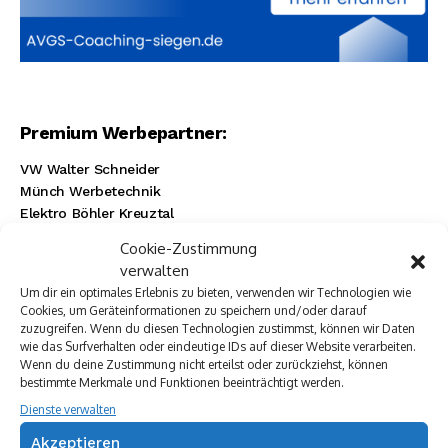
Rechtsanwalt Baranowski
Baustoff Hoffmann
Steinmetz Ade
Autovermietung im Siegerland
TUI Reisecenter Kreuztal
Regionale Online Werbung
Autohaus Menn
Ristorante La Calabria
Rainbow Sanierung Siegen
Dornbach Spezialabbruch GmbH
Cookie-Zustimmung
verwalten
Um dir ein optimales Erlebnis zu bieten, verwenden wir Technologien wie
Cookies, um Geräteinformationen zu speichern und/oder darauf
zuzugreifen. Wenn du diesen Technologien zustimmst, können wir Daten
wie das Surfverhalten oder eindeutige IDs auf dieser Website verarbeiten.
Wenn du deine Zustimmung nicht erteilst oder zurückziehst, können
bestimmte Merkmale und Funktionen beeinträchtigt werden.
Dienste verwalten
Akzeptieren