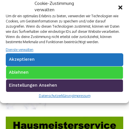
Cookie-Zustimmung
Autovermietung im Siegerland
verwalten
TUI Reisecenter Kreuztal
Um dir ein optimales Erlebnis zu bieten, verwenden wir Technologien wie
Regionale Online Werbung
Cookies, um Geräteinformationen zu speichern und/oder darauf
Autohaus Menn
zuzugreifen. Wenn du diesen Technologien zustimmst, können wir Daten
Ristorante La Calabria
wie das Surfverhalten oder eindeutige IDs auf dieser Website verarbeiten.
Wenn du deine Zustimmung nicht erteilst oder zurückziehst, können
Rainbow Sanierung Siegen
bestimmte Merkmale und Funktionen beeinträchtigt werden.
Dornbach Spezialabbruch GmbH
Dienste verwalten
Akzeptieren
Ablehnen
Einstellungen Ansehen
Datenschutzerklärung
Impressum