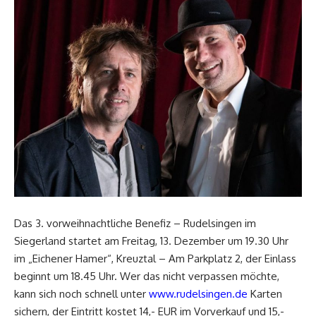
Das 3. vorweihnachtliche Benefiz – Rudelsingen im
Siegerland startet am Freitag, 13. Dezember um 19.30 Uhr
im „Eichener Hamer“, Kreuztal – Am Parkplatz 2, der Einlass
beginnt um 18.45 Uhr. Wer das nicht verpassen möchte,
kann sich noch schnell unter
www.rudelsingen.de
Karten
sichern, der Eintritt kostet 14,- EUR im Vorverkauf und 15,-