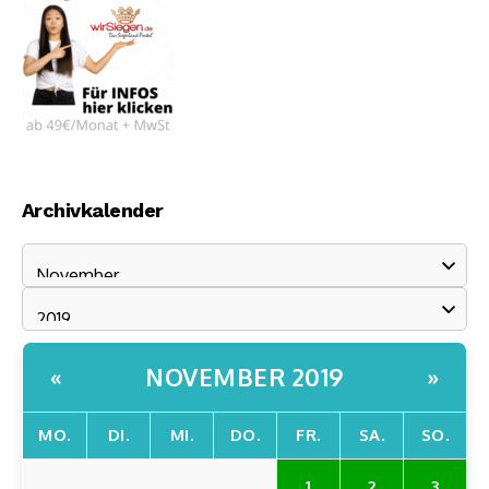
Archivkalender
NOVEMBER 2019
«
»
MO.
DI.
MI.
DO.
FR.
SA.
SO.
1
2
3