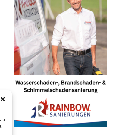
auf
t,