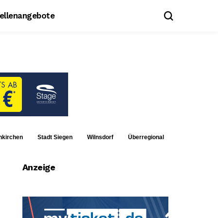
tellenangebote
nkirchen
Stadt Siegen
Wilnsdorf
Überregional
Anzeige