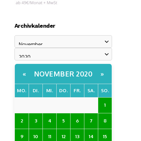
Archivkalender
NOVEMBER 2020
«
»
MO.
DI.
MI.
DO.
FR.
SA.
SO.
1
2
3
4
5
6
7
8
9
10
11
12
13
14
15