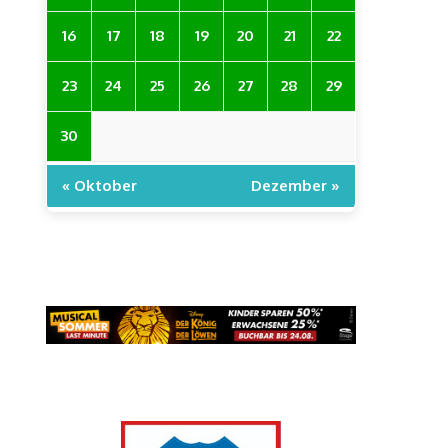
16
17
18
19
20
21
22
23
24
25
26
27
28
29
30
« Oktober
Dezember »