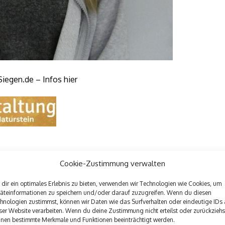
Siegen.de – Infos hier
Cookie-Zustimmung verwalten
dir ein optimales Erlebnis zu bieten, verwenden wir Technologien wie Cookies, um
äteinformationen zu speichern und/oder darauf zuzugreifen. Wenn du diesen
Nächster Beitrag
hnologien zustimmst, können wir Daten wie das Surfverhalten oder eindeutige IDs 
Verkehrsunfall mit Personenschaden -19-
ktuell
ser Website verarbeiten. Wenn du deine Zustimmung nicht erteilst oder zurückziehs
jähriger Fahrer alkoholisiert, Pkw nicht
ichtig
nen bestimmte Merkmale und Funktionen beeinträchtigt werden.