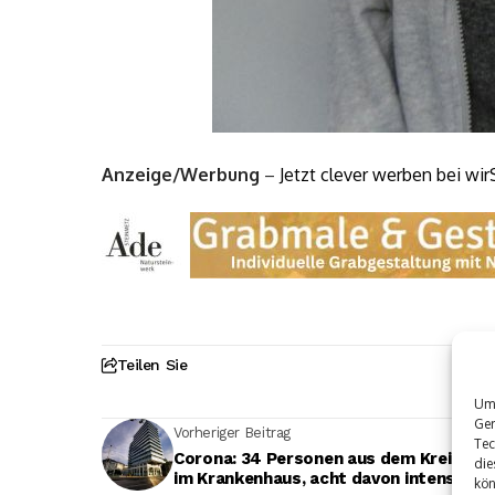
Anzeige/Werbung
–
Jetzt clever werben bei wir
Teilen Sie
Um 
Ger
Vorheriger Beitrag
Tec
Corona: 34 Personen aus dem Kreis SI a
die
im Krankenhaus, acht davon intensivpfl
kön