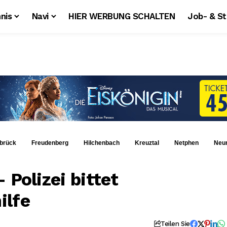
nis
Navi
HIER WERBUNG SCHALTEN
Job- & S
brück
Freudenberg
Hilchenbach
Kreuztal
Netphen
Neu
 Polizei bittet
ilfe
Teilen Sie