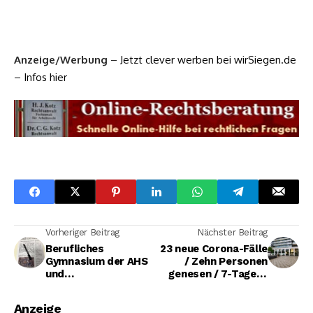
Anzeige/Werbung
–
Jetzt clever werben bei wirSiegen.de
– Infos hier
Vorheriger Beitrag
Nächster Beitrag
Berufliches
23 neue Corona-Fälle
Gymnasium der AHS
/ Zehn Personen
und
genesen / 7-Tages-
Molekularbiologie
Inzidenz laut RKI bei
der Uni erreichen
40,1
Anzeige
Zielgerade