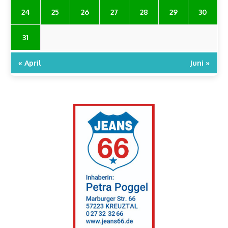
24
25
26
27
28
29
30
31
« April
Juni »