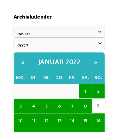
Archivkalender
JANUAR 2022
«
»
MO.
DI.
MI.
DO.
FR.
SA.
SO.
1
2
3
4
5
6
7
8
9
10
11
12
13
14
15
16