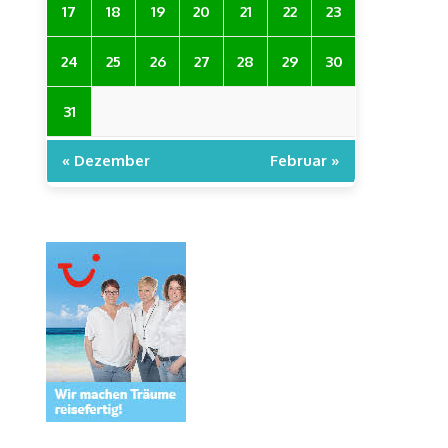
17
18
19
20
21
22
23
24
25
26
27
28
29
30
31
« Dezember
Februar »