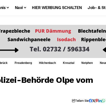
nis
Navi
HIER WERBUNG SCHALTEN
Job- & S
brück
Freudenberg
Hilchenbach
Kreuztal
Netphen
Neu
olizei-Behörde Olpe vom
Teilen Sie