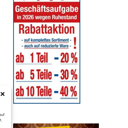
auf
t,