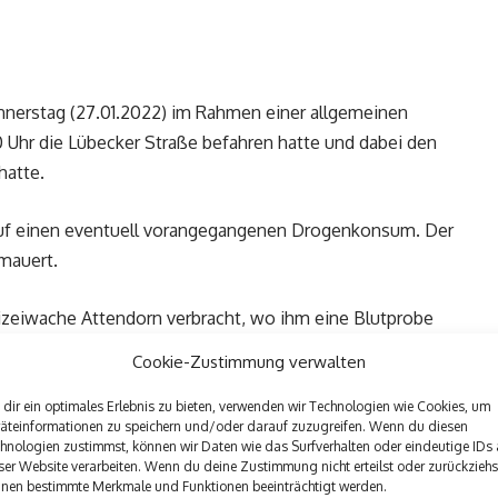
onnerstag (27.01.2022) im Rahmen einer allgemeinen
 Uhr die Lübecker Straße befahren hatte und dabei den
hatte.
 auf einen eventuell vorangegangenen Drogenkonsum. Der
mauert.
izeiwache Attendorn verbracht, wo ihm eine Blutprobe
Cookie-Zustimmung verwalten
ge wegen „Fahren unter Betäubungsmitteleinfluss“.
dir ein optimales Erlebnis zu bieten, verwenden wir Technologien wie Cookies, um
äteinformationen zu speichern und/oder darauf zuzugreifen. Wenn du diesen
hnologien zustimmst, können wir Daten wie das Surfverhalten oder eindeutige IDs 
ser Website verarbeiten. Wenn du deine Zustimmung nicht erteilst oder zurückziehs
nen bestimmte Merkmale und Funktionen beeinträchtigt werden.