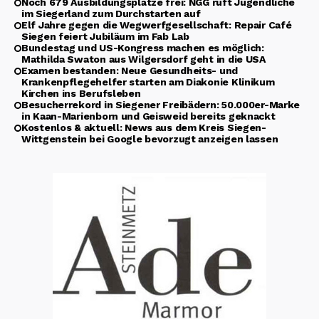
Noch 679 Ausbildungsplätze frei: NGG ruft Jugendliche
im Siegerland zum Durchstarten auf
Elf Jahre gegen die Wegwerfgesellschaft: Repair Café
Siegen feiert Jubiläum im Fab Lab
Bundestag und US-Kongress machen es möglich:
Mathilda Swaton aus Wilgersdorf geht in die USA
Examen bestanden: Neue Gesundheits- und
Krankenpflegehelfer starten am Diakonie Klinikum
Kirchen ins Berufsleben
Besucherrekord in Siegener Freibädern: 50.000er-Marke
in Kaan-Marienborn und Geisweid bereits geknackt
Kostenlos & aktuell: News aus dem Kreis Siegen-
Wittgenstein bei Google bevorzugt anzeigen lassen