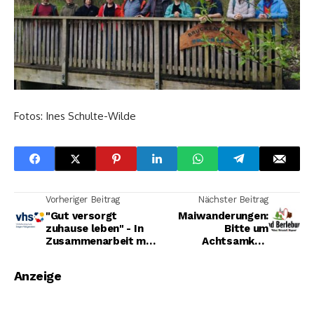
Fotos: Ines Schulte-Wilde
Vorheriger Beitrag
Nächster Beitrag
"Gut versorgt
Maiwanderungen:
zuhause leben" - In
Bitte um
Zusammenarbeit mit
Achtsamkeit
dem Regionalbüro
unterwegs
Alter, Pflege und
Anzeige
Demenz
Südwestfalen