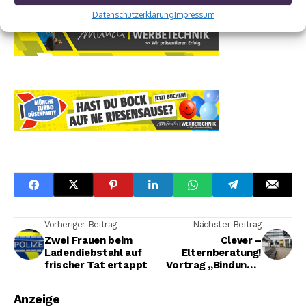
Datenschutzerklärung
Impressum
Vorheriger Beitrag
Nächster Beitrag
Zwei Frauen beim
Clever –
Ladendiebstahl auf
Elternberatung!
frischer Tat ertappt
Vortrag „Bindung –
eine sichere Basis für
das Leben“ am 20.
Anzeige
März