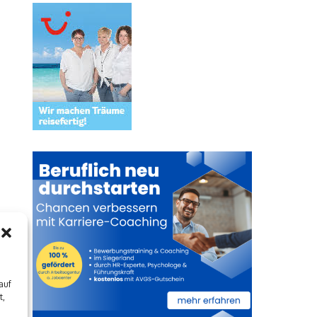
auf
t,