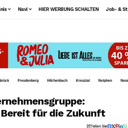
nis
Navi
HIER WERBUNG SCHALTEN
Job- & S
brück
Freudenberg
Hilchenbach
Kreuztal
Netphen
Neu
ernehmensgruppe:
Bereit für die Zukunft
Teilen Sie