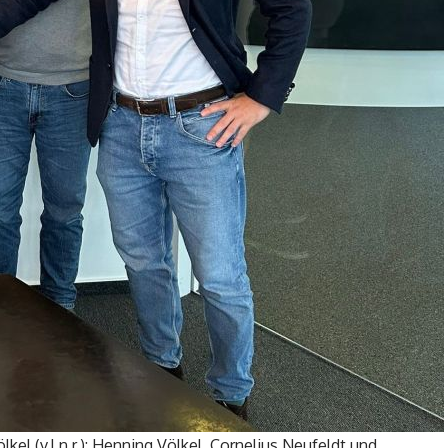
el (v.l.n.r.): Henning Völkel, Cornelius Neufeldt und