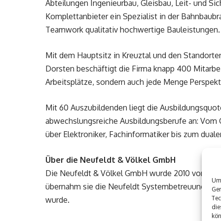
Abteilungen Ingenieurbau, Gleisbau, Leit- und Si
Komplettanbieter ein Spezialist in der Bahnbaubr
Teamwork qualitativ hochwertige Bauleistungen.
Mit dem Hauptsitz in Kreuztal und den Standort
Dorsten beschäftigt die Firma knapp 400 Mitarbeit
Arbeitsplätze, sondern auch jede Menge Perspekt
Mit 60 Auszubildenden liegt die Ausbildungsquot
abwechslungsreiche Ausbildungsberufe an: Vom G
über Elektroniker, Fachinformatiker bis zum dua
Über die Neufeldt & Völkel GmbH
Die Neufeldt & Völkel GmbH wurde 2010 von Corne
Um 
übernahm sie die Neufeldt Systembetreuung e.K.,
Ger
Tec
wurde.
die
kön