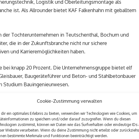
cherungstechnik, Logistik und Oberleitungsmontage als
anche ist. Als Allrounder bietet KAF Falkenhahn mit geballtem
en der Tochterunternehmen in Teutschenthal, Bochum und
er, die in der Zukunftsbranche nicht nur sichere
iven und Karrieremöglichkeiten haben.
e bei knapp 20 Prozent. Die Unternehmensgruppe bietet elf
leisbauer, Baugeräteführer und Beton- und Stahlbetonbauer
len Studium Bauingenieurwesen.
Cookie-Zustimmung verwalten
lius Neufeldt und Henning Völkel gegründet. Im Jahr 2015
dir ein optimales Erlebnis zu bieten, verwenden wir Technologien wie Cookies, um
 die bereits seit 2004 von Cornelius Neufeldt betrieben
äteinformationen zu speichern und/oder darauf zuzugreifen. Wenn du diesen
hnologien zustimmst, können wir Daten wie das Surfverhalten oder eindeutige IDs 
ser Website verarbeiten. Wenn du deine Zustimmung nicht erteilst oder zurückziehs
nen bestimmte Merkmale und Funktionen beeinträchtigt werden.