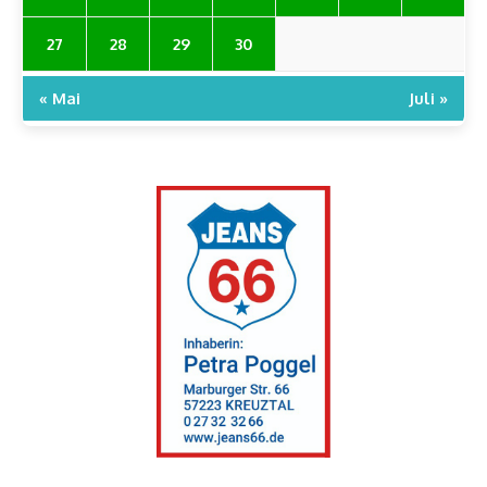
27
28
29
30
« Mai
Juli »