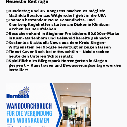
Neueste Beiträge
Bundestag und US-Kongress machen es möglich:
Mathilda Swaton aus Wilgersdorf geht in die USA
Examen bestanden: Neue Gesundheits- und
Krankenpflegehelfer starten am Diakonie Klinikum
Kirchen ins Berufsleben
Besucherrekord in Siegener Freibädern: 50.000er-Marke
in Kaan-Marienborn und Geisweid bereits geknackt
Kostenlos & aktuell: News aus dem Kreis Siegen-
Wittgenstein bei Google bevorzugt anzeigen lassen
Finest Cover Rock bei mittwochSIn – Noisic rocken
heute den Unteren Schlossplatz
Spielfläche im Bürgerpark Herrengarten in Siegen
gesperrt – Kunstrasen und Bewässerungsanlage werden
installiert