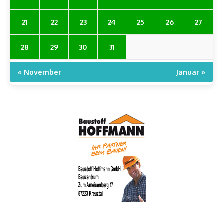
21
22
23
24
25
26
27
28
29
30
31
« November
Januar »