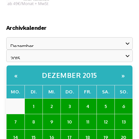
Archivkalender
DEZEMBER 2015
«
»
MO.
DI.
MI.
DO.
FR.
SA.
SO.
1
2
3
4
5
6
7
8
9
10
11
12
13
14
15
16
17
18
19
20