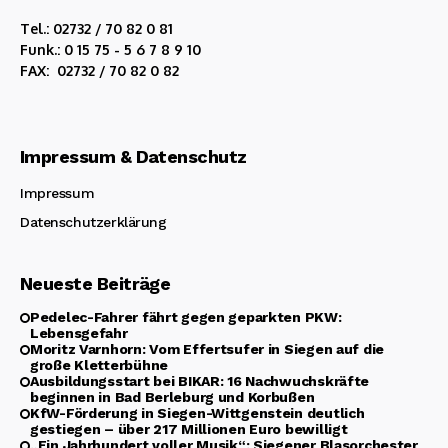
Tel.: 02732 / 70 82 0 81
Funk.: 0 15 75 - 5 6 7 8 9 10
FAX: 02732 / 70 82 0 82
Impressum & Datenschutz
Impressum
Datenschutzerklärung
Neueste Beiträge
Pedelec-Fahrer fährt gegen geparkten PKW:
Lebensgefahr
Moritz Varnhorn: Vom Effertsufer in Siegen auf die
große Kletterbühne
Ausbildungsstart bei BIKAR: 16 Nachwuchskräfte
beginnen in Bad Berleburg und Korbußen
KfW-Förderung in Siegen-Wittgenstein deutlich
gestiegen – über 217 Millionen Euro bewilligt
„Ein Jahrhundert voller Musik“: Siegener Blasorchester