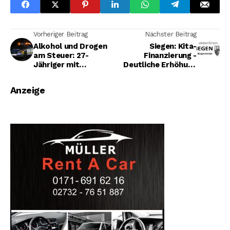
Vorheriger Beitrag
Nächster Beitrag
Alkohol und Drogen
Siegen: Kita-
am Steuer: 27-
Finanzierung -
Jähriger mit
Deutliche Erhöhung
verbotenen Waffen
ab Sommer 2020
aus dem Verkehr
Anzeige
gezogen