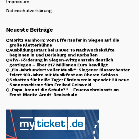
Impressum
Datenschutzerklärung
Neueste Beiträge
Moritz Varnhorn: Vom Effertsufer in Siegen auf die
große Kletterbühne
Ausbildungsstart bei BIKAR: 16 Nachwuchskräfte
beginnen in Bad Berleburg und Korbußen
KfW-Förderung in Siegen-Wittgenstein deutlich
gestiegen – über 217 Millionen Euro bewilligt
„Ein Jahrhundert voller Musik“: Siegener Blasorchester
feiert 100 Jahre mit Musikfest am Oberen Schloss
Schatten für heiße Tage: Förderverein spendet 20 neue
Sonnenschirme fürs Freibad Geisweid
„Papa, brennt die Schule?“ – Feuerwehreinsatz an
Ernst-Moritz-Arndt-Realschule