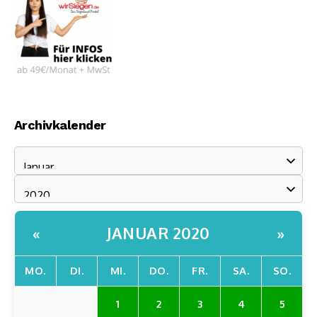
Archivkalender
JANUAR 2020
«
»
MO.
DI.
MI.
DO.
FR.
SA.
SO.
1
2
3
4
5