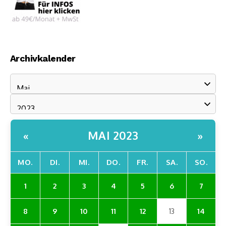
Archivkalender
MAI 2023
«
»
MO.
DI.
MI.
DO.
FR.
SA.
SO.
1
2
3
4
5
6
7
8
9
10
11
12
13
14