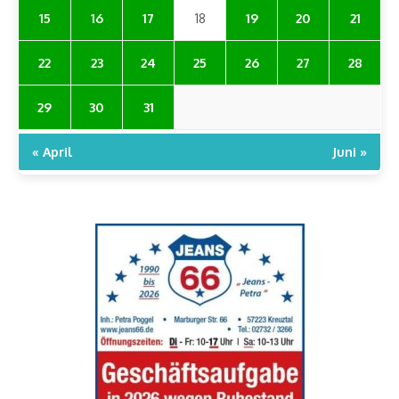
15
16
17
18
19
20
21
22
23
24
25
26
27
28
29
30
31
« April
Juni »