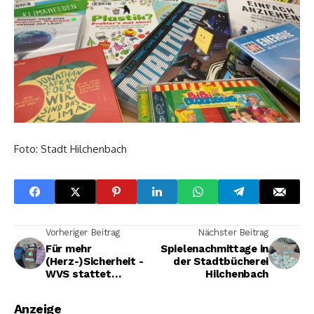
Foto: Stadt Hilchenbach
Vorheriger Beitrag
Nächster Beitrag
Für mehr
Spielenachmittage in
(Herz-)Sicherheit -
der Stadtbücherei
WVS stattet
Hilchenbach
Obernau- und
Breitenbachtalsperr
Anzeige
e mit Notrufen und