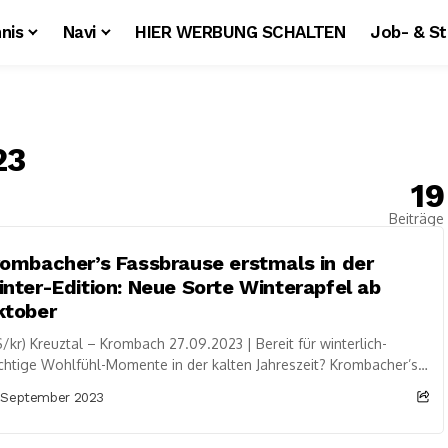
nis
Navi
HIER WERBUNG SCHALTEN
Job- & S
23
19
Beiträge
ombacher’s Fassbrause erstmals in der
nter-Edition: Neue Sorte Winterapfel ab
ktober
/kr) Kreuztal – Krombach 27.09.2023 | Bereit für winterlich-
chtige Wohlfühl-Momente in der kalten Jahreszeit? Krombacher’s
sbrause bringt mit der Aktionssorte Winterapfel ab Oktober...
 September 2023