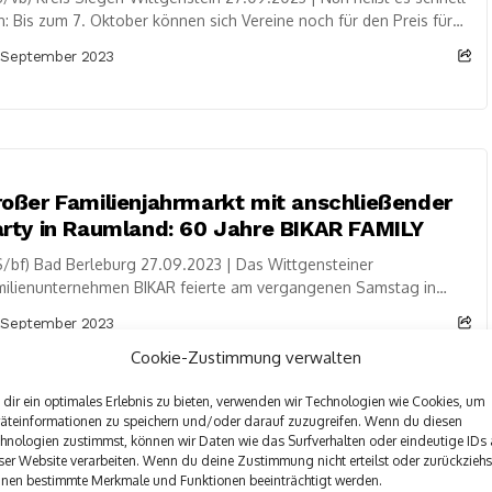
n: Bis zum 7. Oktober können sich Vereine noch für den Preis für
enamt,...
 September 2023
oßer Familienjahrmarkt mit anschließender
rty in Raumland: 60 Jahre BIKAR FAMILY
/bf) Bad Berleburg 27.09.2023 | Das Wittgensteiner
milienunternehmen BIKAR feierte am vergangenen Samstag in
mland sein 60. Firmenjubiläum. Mit einem großem
 September 2023
ilienjahrmarkt und...
Cookie-Zustimmung verwalten
dir ein optimales Erlebnis zu bieten, verwenden wir Technologien wie Cookies, um
äteinformationen zu speichern und/oder darauf zuzugreifen. Wenn du diesen
hnologien zustimmst, können wir Daten wie das Surfverhalten oder eindeutige IDs 
ser Website verarbeiten. Wenn du deine Zustimmung nicht erteilst oder zurückziehs
hrung der Bauhandwerks-Kammersieger
nen bestimmte Merkmale und Funktionen beeinträchtigt werden.