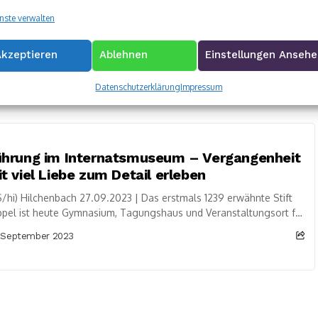
023: Junge Talente auf dem Weg nach oben
nste verwalten
/awz) Kreuztal 27.09.2023 | Den Titel „Kammersiegerin, bzw.
mersieger“ haben Joelle Schneider, Moritz Eigner und Carl Leon
Akzeptieren
Ablehnen
Einstellungen Anseh
auer bereits in der Tasche. Durch...
 September 2023
Datenschutzerklärung
Impressum
ührung im Internatsmuseum – Vergangenheit
t viel Liebe zum Detail erleben
/hi) Hilchenbach 27.09.2023 | Das erstmals 1239 erwähnte Stift
pel ist heute Gymnasium, Tagungshaus und Veranstaltungsort für
lreiche kulturelle Angebote. Über viele Jahrhunderte...
 September 2023