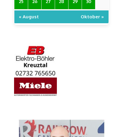
25
26
27
28
29
30
« August
Oktober »