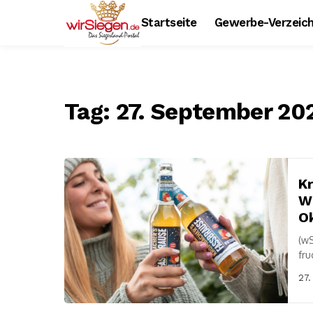
Startseite
Gewerbe-Verzeich
Tag:
27. September 20
Kr
Wi
O
(wS
fru
Fas
27.