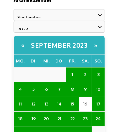
Archivkalender
SEPTEMBER 2023
«
»
MO.
DI.
MI.
DO.
FR.
SA.
SO.
1
2
3
4
5
6
7
8
9
10
11
12
13
14
15
16
17
18
19
20
21
22
23
24