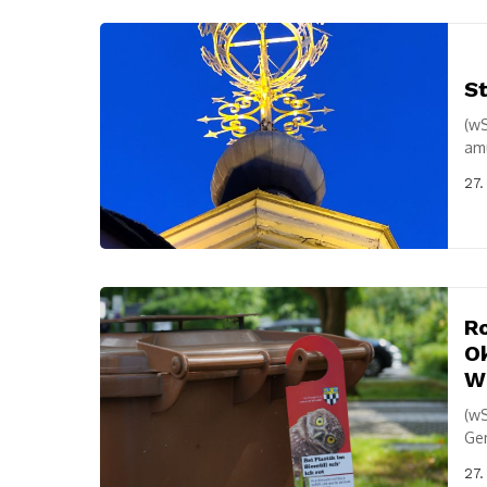
St
(wS
amü
Fär
27.
Ro
Ok
Wi
(wS
Gem
Bio
27.