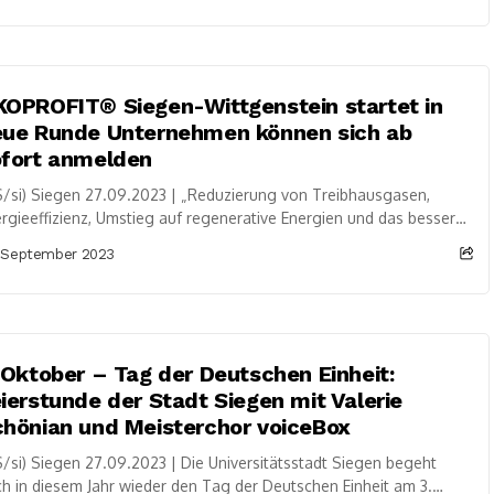
OPROFIT® Siegen-Wittgenstein startet in
eue Runde Unternehmen können sich ab
ofort anmelden
/si) Siegen 27.09.2023 | „Reduzierung von Treibhausgasen,
rgieeffizienz, Umstieg auf regenerative Energien und das bessere
agen von internen Prozessen tragen dazu bei, Betriebskosten...
 September 2023
 Oktober – Tag der Deutschen Einheit:
ierstunde der Stadt Siegen mit Valerie
hönian und Meisterchor voiceBox
/si) Siegen 27.09.2023 | Die Universitätsstadt Siegen begeht
h in diesem Jahr wieder den Tag der Deutschen Einheit am 3.