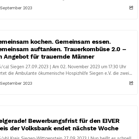
ober. Die Feierstunde...
 September 2023
emeinsam kochen. Gemeinsam essen.
emeinsam auftanken. Trauerkombüse 2.0 –
n Angebot für trauernde Männer
S/ca) Siegen 27.09.2023 | Am 02. November 2023 um 17:30 Uhr
rtet die Ambulante ökumenische Hospizhilfe Siegen e.V. die zweite
nde der Trauerkombüse...
 September 2023
elgerade! Bewerbungsfrist für den EIVER
eis der Volksbank endet nächste Woche
/vb) Kreis Siegen-Wittgenstein 27.09.2023 | Nun heißt es schnell