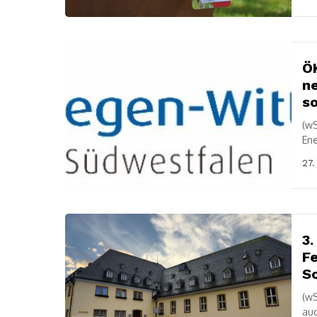
ÖK
n
s
(wS
Ene
Man
27.
3.
Fe
Sc
(wS
auc