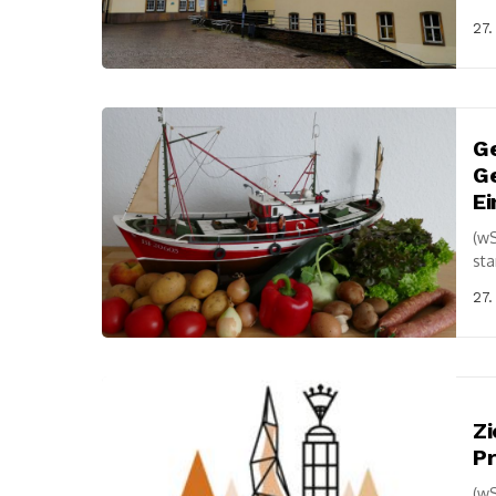
Okt
27.
G
G
Ei
(w
sta
Ru
27.
Zi
Pr
(wS