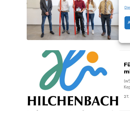
2
Die
(wS
Kam
Geb
27.
F
mi
(wS
Kep
zah
27.