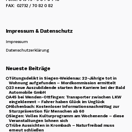
FAX: 02732 / 70 82 0 82
Impressum & Datenschutz
Impressum
Datenschutzerklärung
Neueste Beiträge
Tötungsdelikt in Siegen-Weidenau: 22-Jährige tot in
Wohnung aufgefunden – Mordkommission ermittelt
23 neue Auszubildende starten ihre Karriere bei der Bald
Automobile GmbH
A45 bei Wenden-Ottfingen: Transporter zwischen LKW
eingeklemmt – Fahrer haben Glück im Unglück
Hilchenbach: Kostenloser Informationsnachmittag zur
Sturzprävention für Menschen ab 60
Siegen: Volles Kulturprogramm am Wochenende – diese
Veranstaltungen lohnen sich
Trübe Aussichten in Krombach – Naturfreibad muss
erneut schließen