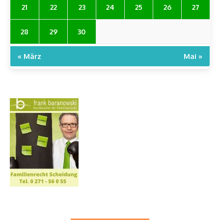
21
22
23
24
25
26
27
28
29
30
« März
Mai »