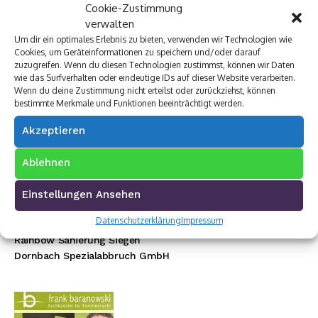
Cookie-Zustimmung
verwalten
Um dir ein optimales Erlebnis zu bieten, verwenden wir Technologien wie
Premium Werbepartner:
Cookies, um Geräteinformationen zu speichern und/oder darauf
zuzugreifen. Wenn du diesen Technologien zustimmst, können wir Daten
VW Walter Schneider
wie das Surfverhalten oder eindeutige IDs auf dieser Website verarbeiten.
Münch Werbetechnik
Wenn du deine Zustimmung nicht erteilst oder zurückziehst, können
Elektro Böhler Kreuztal
bestimmte Merkmale und Funktionen beeinträchtigt werden.
Rechtsanwalt Baranowski
Akzeptieren
Baustoff Hoffmann
Steinmetz Ade
Ablehnen
Autovermietung im Siegerland
TUI Reisecenter Kreuztal
Regionale Online Werbung
Einstellungen Ansehen
Autohaus Menn
Datenschutzerklärung
Impressum
Ristorante La Calabria
Rainbow Sanierung Siegen
Dornbach Spezialabbruch GmbH