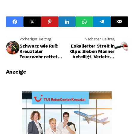
Vorheriger Beitrag
Nächster Beitrag
Schwarz wie Ruß:
Eskalierter Streit in
Kreuztaler
Olpe: Sieben Männer
Feuerwehr rettet
beteiligt, Verletzte
Vogel aus Kamin in
durch Schlagstock
Buschhütten
und Stichwaffe
Anzeige