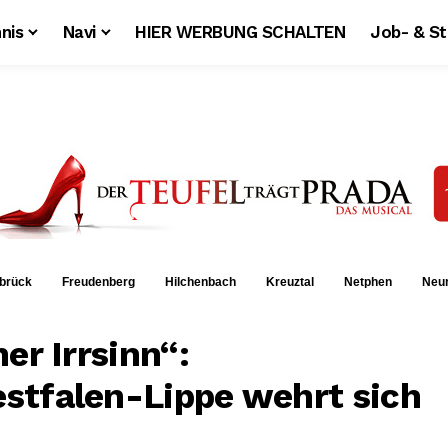
nis
Navi
HIER WERBUNG SCHALTEN
Job- & S
brück
Freudenberg
Hilchenbach
Kreuztal
Netphen
Neu
er Irrsinn“:
stfalen-Lippe wehrt sich