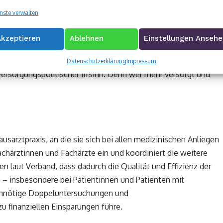
nste verwalten
ie Rahmenbedingungen für ein flächendeckendes
Akzeptieren
Ablehnen
Einstellungen Anseh
nseren Praxen längst jeden Tag, wie es geht“, so Rettstadt.
szubremsen, stünden in direktem Widerspruch zu den
Datenschutzerklärung
Impressum
 versorgungspolitischer Irrsinn. Denn wer mehr versorgt und
arztpraxis, an die sie sich bei allen medizinischen Anliegen
achärztinnen und Fachärzte ein und koordiniert die weitere
n laut Verband, dass dadurch die Qualität und Effizienz der
– insbesondere bei Patientinnen und Patienten mit
 unnötige Doppeluntersuchungen und
 finanziellen Einsparungen führe.