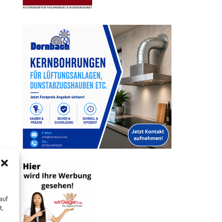
auf
t,