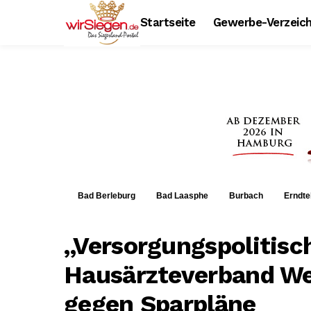
Startseite
Gewerbe-Verzeich
Bad Berleburg
Bad Laasphe
Burbach
Erndte
„Versorgungspolitisch
Hausärzteverband We
gegen Sparpläne