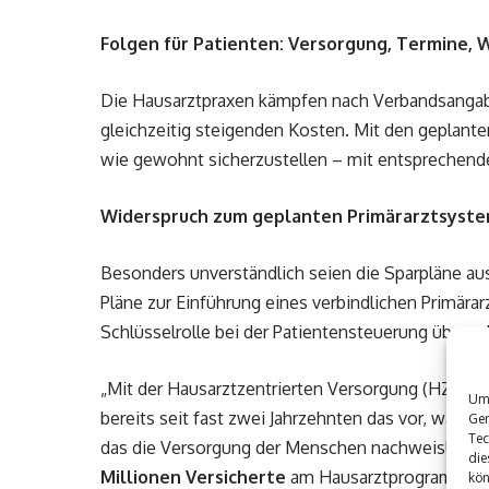
Folgen für Patienten: Versorgung, Termine, 
Die Hausarztpraxen kämpfen nach Verbandsangab
gleichzeitig steigenden Kosten. Mit den geplant
wie gewohnt sicherzustellen – mit entsprechend
Widerspruch zum geplanten Primärarztsyst
Besonders unverständlich seien die Sparpläne au
Pläne zur Einführung eines verbindlichen Primära
Schlüsselrolle bei der Patientensteuerung übern
„Mit der Hausarztzentrierten Versorgung (HZV) 
Um 
bereits seit fast zwei Jahrzehnten das vor, was di
Ger
Tec
das die Versorgung der Menschen nachweislich v
die
Millionen Versicherte
am Hausarztprogramm teil
kön