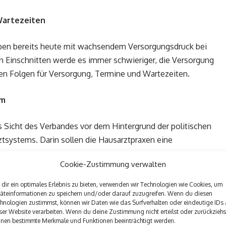
Wartezeiten
en bereits heute mit wachsendem Versorgungsdruck bei
en Einschnitten werde es immer schwieriger, die Versorgung
en Folgen für Versorgung, Termine und Wartezeiten.
em
s Sicht des Verbandes vor dem Hintergrund der politischen
rztsystems. Darin sollen die Hausarztpraxen eine
ehmen.
Cookie-Zustimmung verwalten
bzw. dem Hausarztprogramm leben wir in unseren Praxen
dir ein optimales Erlebnis zu bieten, verwenden wir Technologien wie Cookies, um
e Politik will: ein funktionierendes Primärversorgungssystem,
äteinformationen zu speichern und/oder darauf zuzugreifen. Wenn du diesen
hnologien zustimmst, können wir Daten wie das Surfverhalten oder eindeutige IDs 
erbessert“, betont Rettstadt. Bundesweit nehmen mehr als
11
ser Website verarbeiten. Wenn du deine Zustimmung nicht erteilst oder zurückziehs
, allein in der Region Westfalen-Lippe sind es
mehr als eine
nen bestimmte Merkmale und Funktionen beeinträchtigt werden.