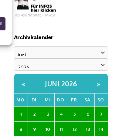
en
Archivkalender
JUNI 2026
«
»
MO.
DI.
MI.
DO.
FR.
SA.
SO.
1
2
3
4
5
6
7
8
9
10
11
12
13
14