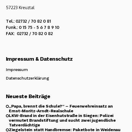
57223 Kreuztal
Tel.: 02732 / 70 82 0 81
Funk.: 0 15 75 - 5 6 7 8 9 10
FAX: 02732 / 70 82 0 82
Impressum & Datenschutz
Impressum
Datenschutzerklärung
Neueste Beiträge
„Papa, brennt die Schule?“ – Feuerwehreinsatz an
Ernst-Moritz-Arndt-Realschule
LKW-Brand in der Eisenhutstraße in Siegen: Polizei
vermutet Brandstiftung und sucht zwei jugendliche
Tatverdächtige
Ziegelstein statt Handbremse: Paketbote in Weidenau