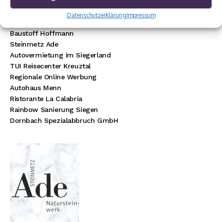
Münch Werbetechnik
Elektro Böhler Kreuztal
Datenschutzerklärung
Impressum
Rechtsanwalt Baranowski
Baustoff Hoffmann
Steinmetz Ade
Autovermietung im Siegerland
TUI Reisecenter Kreuztal
Regionale Online Werbung
Autohaus Menn
Ristorante La Calabria
Rainbow Sanierung Siegen
Dornbach Spezialabbruch GmbH