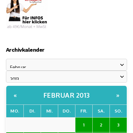
Archivkalender
FEBRUAR 2013
«
»
MO.
DI.
MI.
DO.
FR.
SA.
SO.
1
2
3