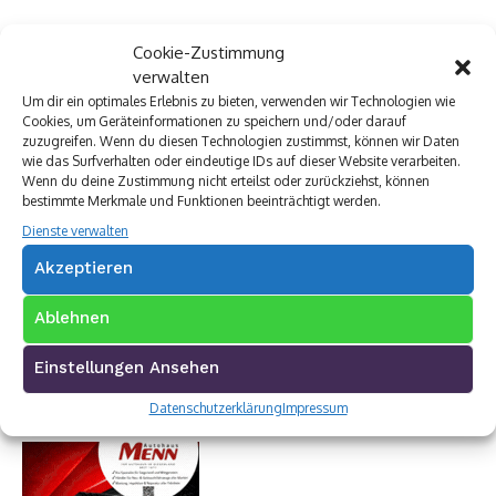
Cookie-Zustimmung
Premium Werbepartner:
verwalten
VW Walter Schneider
Um dir ein optimales Erlebnis zu bieten, verwenden wir Technologien wie
Cookies, um Geräteinformationen zu speichern und/oder darauf
Münch Werbetechnik
zuzugreifen. Wenn du diesen Technologien zustimmst, können wir Daten
Elektro Böhler Kreuztal
wie das Surfverhalten oder eindeutige IDs auf dieser Website verarbeiten.
Rechtsanwalt Baranowski
Wenn du deine Zustimmung nicht erteilst oder zurückziehst, können
Baustoff Hoffmann
bestimmte Merkmale und Funktionen beeinträchtigt werden.
Steinmetz Ade
Dienste verwalten
Autovermietung im Siegerland
Akzeptieren
TUI Reisecenter Kreuztal
Regionale Online Werbung
Ablehnen
Autohaus Menn
Ristorante La Calabria
Einstellungen Ansehen
Rainbow Sanierung Siegen
Dornbach Spezialabbruch GmbH
Datenschutzerklärung
Impressum