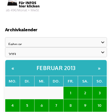
Archivkalender
FEBRUAR 2013
«
»
MO.
DI.
MI.
DO.
FR.
SA.
SO.
1
2
3
4
5
6
7
8
9
10