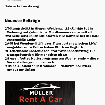
Datenschutzerklärung
Neueste Beiträge
Tötungsdelikt in Siegen-Weidenau: 22-Jährige tot in
Wohnung aufgefunden – Mordkommission ermittelt
23 neue Auszubildende starten ihre Karriere bei der Bald
Automobile GmbH
A45 bei Wenden-Ottfingen: Transporter zwischen LKW
eingeklemmt – Fahrer haben Glück im Unglück
Hilchenbach: Kostenloser Informationsnachmittag zur
Sturzprävention für Menschen ab 60
Siegen: Volles Kulturprogramm am Wochenende – diese
Veranstaltungen lohnen sich
Trübe Aussichten in Krombach – Naturfreibad muss
erneut schließen