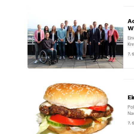
Ac
Wi
Ein
Kre
den
7. 
Ei
Pol
Nac
Fer
7. 