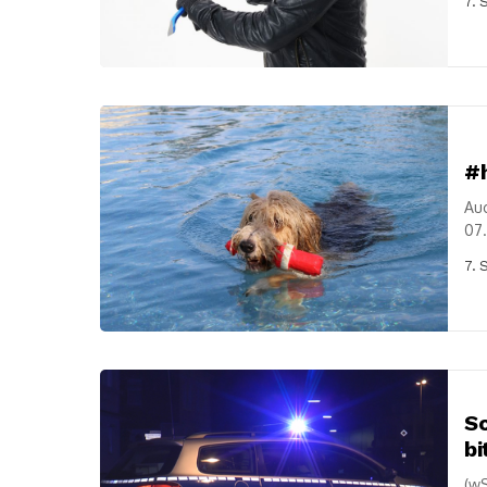
7. 
#
Auc
07.
Wol
7. 
Sc
bi
(wS