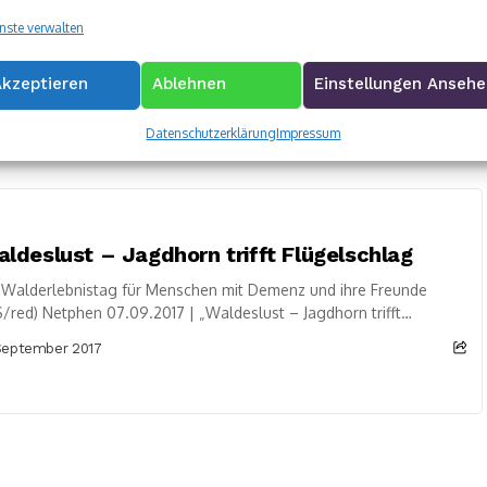
ntwendet
nste verwalten
/ots) Netphen 07.09.2017 | Unbekannte entwendeten in der
ht von Mittwoch auf Donnerstag in Netphen einen vor einem
Akzeptieren
Ablehnen
Einstellungen Anseh
s in der Straße „Im Wellerseifen“...
September 2017
Datenschutzerklärung
Impressum
ldeslust – Jagdhorn trifft Flügelschlag
 Walderlebnistag für Menschen mit Demenz und ihre Freunde
/red) Netphen 07.09.2017 | „Waldeslust – Jagdhorn trifft
gelschlag“ war das Motto eines Nachmittags...
September 2017