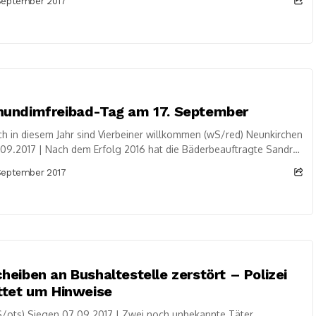
September 2017
hundimfreibad-Tag am 17. September
h in diesem Jahr sind Vierbeiner willkommen (wS/red) Neunkirchen
09.2017 | Nach dem Erfolg 2016 hat die Bäderbeauftragte Sandra
lin keinen Moment gezögert:...
September 2017
heiben an Bushaltestelle zerstört – Polizei
ttet um Hinweise
/ots) Siegen 07.09.2017 | Zwei noch unbekannte Täter