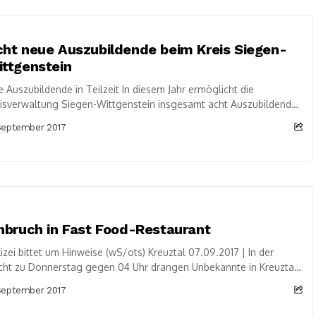
ht neue Auszubildende beim Kreis Siegen-
ttgenstein
e Auszubildende in Teilzeit In diesem Jahr ermöglicht die
isverwaltung Siegen-Wittgenstein insgesamt acht Auszubildenden
 Start ins Berufsleben. Landrat Andreas Müller hat die...
September 2017
nbruch in Fast Food-Restaurant
izei bittet um Hinweise (wS/ots) Kreuztal 07.09.2017 | In der
ht zu Donnerstag gegen 04 Uhr drangen Unbekannte in Kreuztal-
ndorf in den Lagerraum...
September 2017