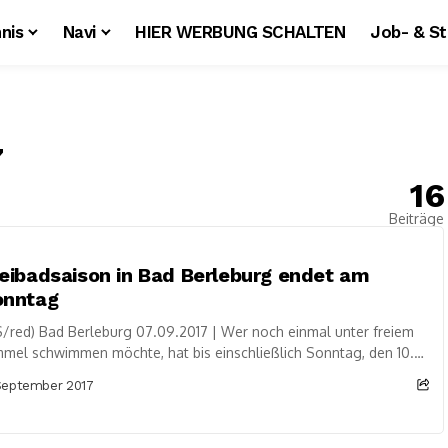
nis
Navi
HIER WERBUNG SCHALTEN
Job- & S
7
16
Beiträge
eibadsaison in Bad Berleburg endet am
onntag
/red) Bad Berleburg 07.09.2017 | Wer noch einmal unter freiem
mel schwimmen möchte, hat bis einschließlich Sonntag, den 10.
tember 2017, im Freibad...
September 2017