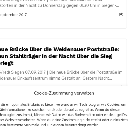
störten in der Nacht zu Donnerstag gegen 01.30 Uhr in Siegen-
denau Teile einer an der...
September 2017
ue Brücke über die Weidenauer Poststraße:
un Stahlträger in der Nacht über die Sieg
rlegt
/red) Siegen 07.09.2017 | Die neue Brücke über die Poststraße im
denauer Einkaufszentrum nimmt Gestalt an: Gestern Nacht
ttwoch, 6. September 2017) haben Bauarbeiter...
September 2017
Cookie-Zustimmung verwalten
dir ein optimales Erlebnis zu bieten, verwenden wir Technologien wie Cookies, um
äteinformationen zu speichern und/oder darauf zuzugreifen. Wenn du diesen
hnologien zustimmst, können wir Daten wie das Surfverhalten oder eindeutige IDs 
ser Website verarbeiten. Wenn du deine Zustimmung nicht erteilst oder zurückziehs
eißen 5er-BMW mit Kennzeichen SI-RS 65
nen bestimmte Merkmale und Funktionen beeinträchtigt werden.