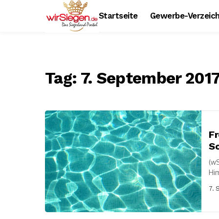
Startseite
Gewerbe-Verzeich
Tag:
7. September 201
Fr
S
(wS
Him
Sep
7. 