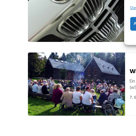
e
Die
(wS
Nac
Hau
7. 
Wa
Ein
(wS
Flü
7. 