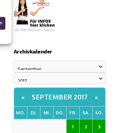
en
Archivkalender
SEPTEMBER 2017
«
»
MO.
DI.
MI.
DO.
FR.
SA.
SO.
1
2
3