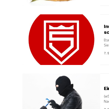
In
sc
Eta
Sie
hat
7. 
Ei
(wS
Nac
Hil