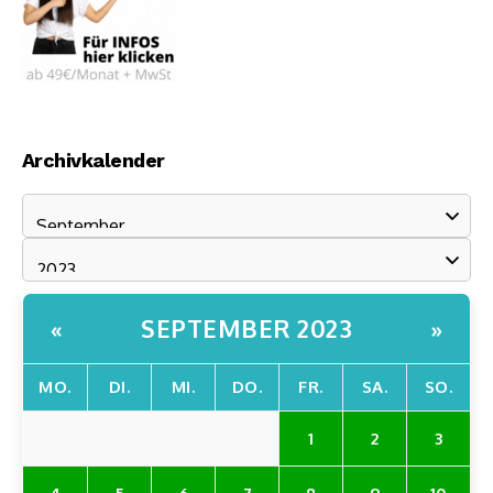
Archivkalender
SEPTEMBER 2023
«
»
MO.
DI.
MI.
DO.
FR.
SA.
SO.
1
2
3