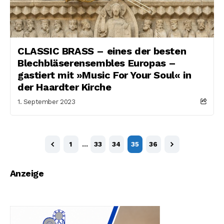
CLASSIC BRASS – eines der besten
Blechbläserensembles Europas –
gastiert mit »Music For Your Soul« in
der Haardter Kirche
1. September 2023
1
…
33
34
35
36
Anzeige