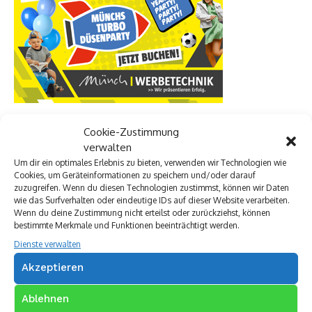
Cookie-Zustimmung
verwalten
Premium Werbepartner:
Um dir ein optimales Erlebnis zu bieten, verwenden wir Technologien wie
Cookies, um Geräteinformationen zu speichern und/oder darauf
VW Walter Schneider
zuzugreifen. Wenn du diesen Technologien zustimmst, können wir Daten
Münch Werbetechnik
wie das Surfverhalten oder eindeutige IDs auf dieser Website verarbeiten.
Elektro Böhler Kreuztal
Wenn du deine Zustimmung nicht erteilst oder zurückziehst, können
Rechtsanwalt Baranowski
bestimmte Merkmale und Funktionen beeinträchtigt werden.
Baustoff Hoffmann
Dienste verwalten
Steinmetz Ade
Akzeptieren
Autovermietung im Siegerland
TUI Reisecenter Kreuztal
Ablehnen
Regionale Online Werbung