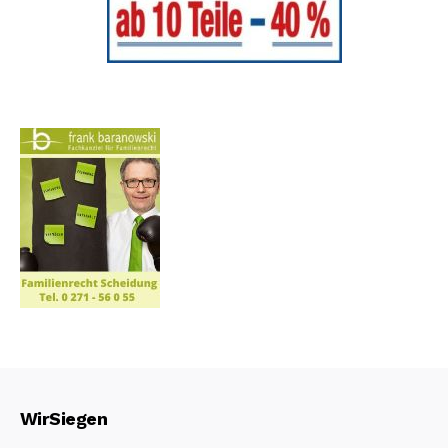
WirSiegen