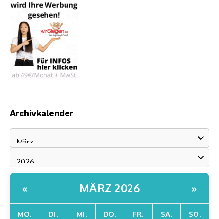
Archivkalender
MÄRZ 2026
«
»
MO.
DI.
MI.
DO.
FR.
SA.
SO.