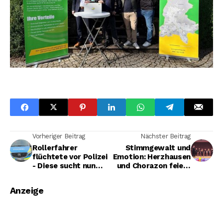
Vorheriger Beitrag
Nächster Beitrag
Rollerfahrer
Stimmgewalt und
flüchtete vor Polizei
Emotion: Herzhausen
- Diese sucht nun
und Chorazon feiern
gefährdete
den Chorgesang in
Fußgänger
der Dreisbachhalle
Anzeige