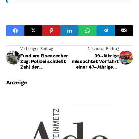
Vorheriger Beitrag
Nächster Beitrag
Fund am Eisenzecher
39-Jährige
Zug: Polizei schließt
missachtet Vorfahrt
Zahl der
einer 47-Jährigen -
Cannabispflanzen im
Hoher Sachschaden
Tausenderbereich
und zwei Verletzte
Anzeige
nicht aus
sind die Folge