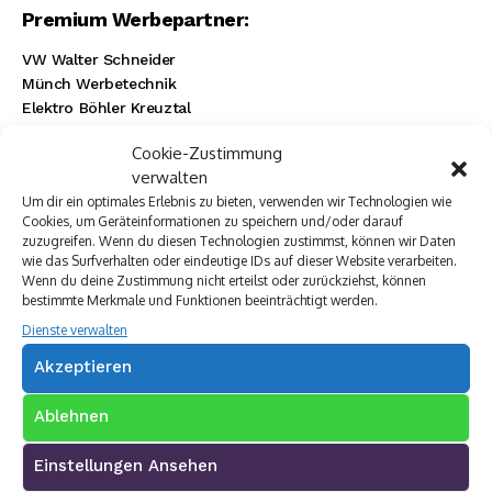
Premium Werbepartner:
VW Walter Schneider
Münch Werbetechnik
Elektro Böhler Kreuztal
Rechtsanwalt Baranowski
Cookie-Zustimmung
Baustoff Hoffmann
verwalten
Steinmetz Ade
Um dir ein optimales Erlebnis zu bieten, verwenden wir Technologien wie
Autovermietung im Siegerland
Cookies, um Geräteinformationen zu speichern und/oder darauf
TUI Reisecenter Kreuztal
zuzugreifen. Wenn du diesen Technologien zustimmst, können wir Daten
Regionale Online Werbung
wie das Surfverhalten oder eindeutige IDs auf dieser Website verarbeiten.
Autohaus Menn
Wenn du deine Zustimmung nicht erteilst oder zurückziehst, können
Ristorante La Calabria
bestimmte Merkmale und Funktionen beeinträchtigt werden.
Rainbow Sanierung Siegen
Dienste verwalten
Dornbach Spezialabbruch GmbH
Akzeptieren
Ablehnen
Einstellungen Ansehen