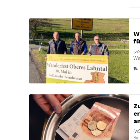
Wa
fü
(wS
Wal
etw
18.
Z
er
a
(wS
Sie