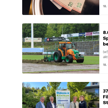
Kre
18.
8.
Sp
b
(wS
akt
Spo
18.
37
Fö
St