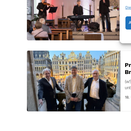
un
Die
(wS
der
Bes
18.
Pr
Br
(wS
unt
Mai
18.