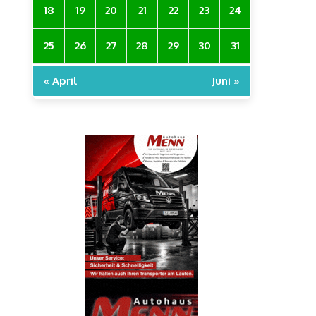
18
19
20
21
22
23
24
25
26
27
28
29
30
31
« April
Juni »