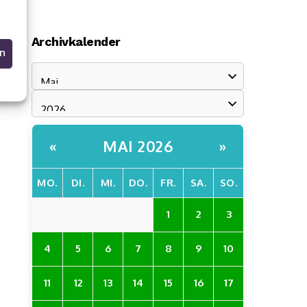
Archivkalender
en
MAI 2026
«
»
MO.
DI.
MI.
DO.
FR.
SA.
SO.
1
2
3
4
5
6
7
8
9
10
11
12
13
14
15
16
17