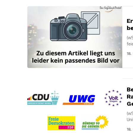
Er
be
(wS
fe
Eis
18.
Be
Ra
G
(wS
Uni
Weg
18.