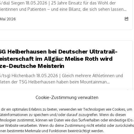
/dia) Siegen 18.05.2026 | 25 Jahre Einsatz für das Wohl der
ientinnen und Patienten – und eine Bilanz, die sich sehen lassen
n:...
 Mai 2026
G Helberhausen bei Deutscher Ultratrail-
isterschaft im Allgäu: Melise Roth wird
ze-Deutsche Meisterin
/tsg) Hilchenbach 18.05.2026 | Gleich mehrere Athletinnen und
hleten der TSG Helberhausen haben beim Mountainman
selwang XXL im Allgäu an den Deutschen Meisterschaften...
 Mai 2026
Cookie-Zustimmung verwalten
dir ein optimales Erlebnis zu bieten, verwenden wir Technologien wie Cookies, um
äteinformationen zu speichern und/oder darauf zuzugreifen. Wenn du diesen
hnologien zustimmst, können wir Daten wie das Surfverhalten oder eindeutige IDs 
ser Website verarbeiten. Wenn du deine Zustimmung nicht erteilst oder zurückziehs
efan und Nils Heinen feiern Udo Jürgens –
nen bestimmte Merkmale und Funktionen beeinträchtigt werden.