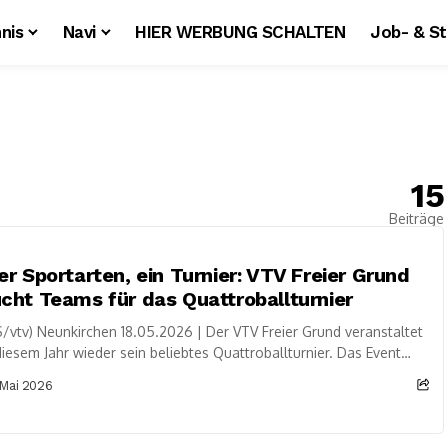
nis
Navi
HIER WERBUNG SCHALTEN
Job- & S
15
Beiträge
er Sportarten, ein Turnier: VTV Freier Grund
cht Teams für das Quattroballturnier
/vtv) Neunkirchen 18.05.2026 | Der VTV Freier Grund veranstaltet
diesem Jahr wieder sein beliebtes Quattroballturnier. Das Event
eint vier Ballsportarten unter einem...
 Mai 2026