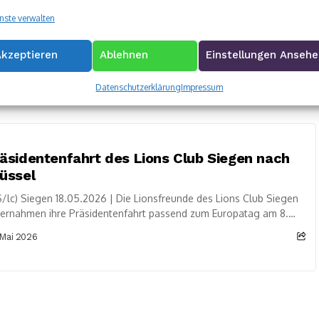
d holen drei Zugaben
nste verwalten
/hml) Siegen 18.05.2026 | In der stimmungsvollen Atmosphäre
 St. Marien-Kirche Geisweid erlebten die Besucherinnen und
Akzeptieren
Ablehnen
Einstellungen Anseh
ucher am 7. Sonntag der Osterzeit ein...
 Mai 2026
Datenschutzerklärung
Impressum
äsidentenfahrt des Lions Club Siegen nach
üssel
/lc) Siegen 18.05.2026 | Die Lionsfreunde des Lions Club Siegen
ernahmen ihre Präsidentenfahrt passend zum Europatag am 8.
 nach Brüssel. Dort besuchten...
 Mai 2026