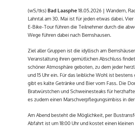
(wS/tks)
Bad Laasphe
18.05.2026 | Wandern, Ra
Lahntal am 30. Mai ist für jeden etwas dabei. Vi
E-Bike-Tour führen die Teilnehmer durch die abw
Wege führen dabei nach Bernshausen.
Ziel aller Gruppen ist die idyllisch am Bernshäu
Veranstaltung ihren gemütlichen Abschluss findet
schöner Atmosphäre geboten, zu dem jeder herzli
und 15 Uhr ein. Für das leibliche Wohl ist besten
gibt es kalte Getränke und Bier vom Fass. Die D
Bratwürstchen und Schweinesteaks für herzhafte K
es zudem einen Marschverpflegungsimbiss in der 
Am Abend besteht die Möglichkeit, per Bustrans
Abfahrt ist um 18:00 Uhr und kostet einen kleinen