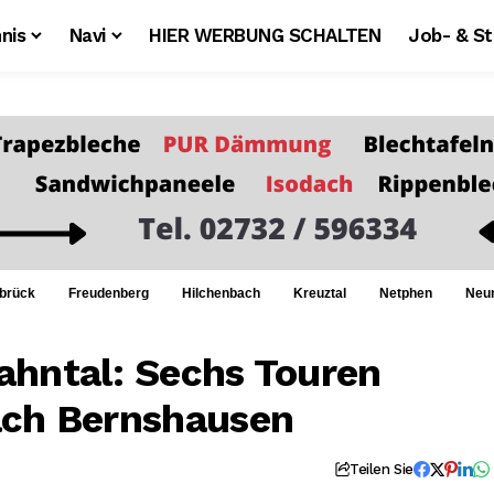
nis
Navi
HIER WERBUNG SCHALTEN
Job- & S
brück
Freudenberg
Hilchenbach
Kreuztal
Netphen
Neu
ahntal: Sechs Touren
ach Bernshausen
Teilen Sie