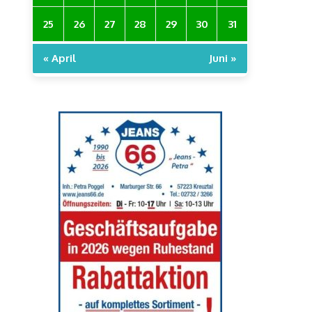
25
26
27
28
29
30
31
« April
Juni »