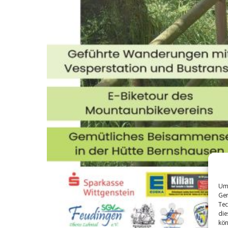
Um 
Ger
Tec
die
kön