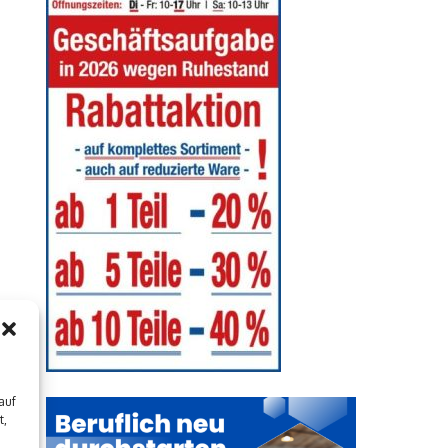
auf
t,