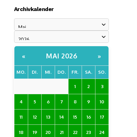
Archivkalender
MAI 2026
«
»
MO.
DI.
MI.
DO.
FR.
SA.
SO.
1
2
3
4
5
6
7
8
9
10
11
12
13
14
15
16
17
18
19
20
21
22
23
24