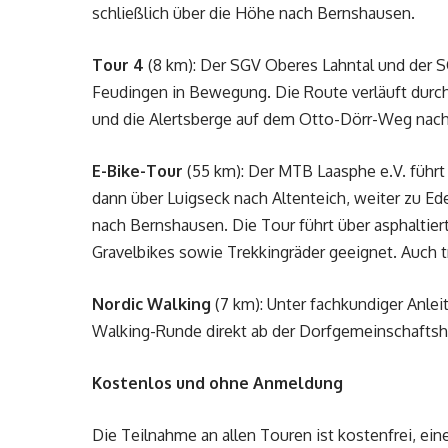
schließlich über die Höhe nach Bernshausen.
Tour 4
(8 km): Der SGV Oberes Lahntal und der SC
Feudingen in Bewegung. Die Route verläuft durch d
und die Alertsberge auf dem Otto-Dörr-Weg nac
E-Bike-Tour
(55 km): Der MTB Laasphe e.V. führt
dann über Luigseck nach Altenteich, weiter zu Ed
nach Bernshausen. Die Tour führt über asphaltier
Gravelbikes sowie Trekkingräder geeignet. Auch t
Nordic Walking
(7 km): Unter fachkundiger Anlei
Walking-Runde direkt ab der Dorfgemeinschaftsh
Kostenlos und ohne Anmeldung
Die Teilnahme an allen Touren ist kostenfrei, ei