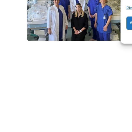
w
Die
(wS
kle
30.