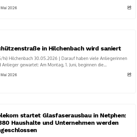
 Berleburg und Bad Laasphe haben...
 Mai 2026
hützenstraße in Hilchenbach wird saniert
/hi) Hilchenbach 30.05.2026 | Darauf haben viele Anliegerinnen
 Anlieger gewartet: Am Montag, 1. Juni, beginnen die
ierungsarbeiten der viel befahrenen und stark...
 Mai 2026
lekom startet Glasfaserausbau in Netphen:
.380 Haushalte und Unternehmen werden
ngeschlossen