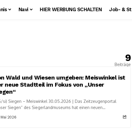
nis
Navi
HIER WERBUNG SCHALTEN
Job- & S
9
Beiträge
n Wald und Wiesen umgeben: Meiswinkel ist
r neue Stadtteil im Fokus von „Unser
iegen“
/si) Siegen – Meiswinkel 30.05.2026 | Das Zeitzeugenportal
nser Siegen“ des Siegerlandmuseums hat einen neuen
eobeitrag veröffentlicht – diesmal über Meiswinkel, den
 Mai 2026
dlichsten...