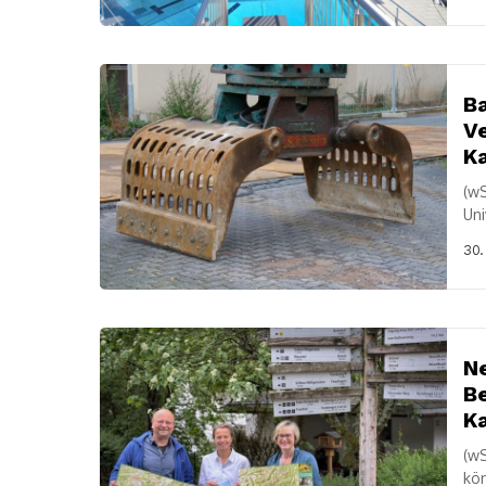
Ba
Ve
K
(wS
Uni
Kal
30.
es.
Ne
Be
Ka
(wS
kön