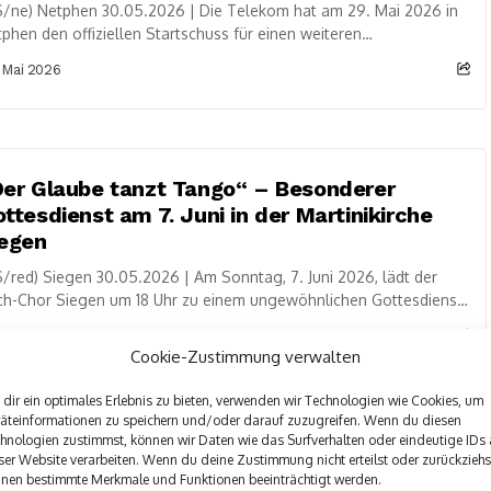
/ne) Netphen 30.05.2026 | Die Telekom hat am 29. Mai 2026 in
phen den offiziellen Startschuss für einen weiteren
sfaserausbau gegeben. Mit einem...
 Mai 2026
er Glaube tanzt Tango“ – Besonderer
ttesdienst am 7. Juni in der Martinikirche
iegen
/red) Siegen 30.05.2026 | Am Sonntag, 7. Juni 2026, lädt der
ch-Chor Siegen um 18 Uhr zu einem ungewöhnlichen Gottesdienst
die Martinikirche...
 Mai 2026
Cookie-Zustimmung verwalten
dir ein optimales Erlebnis zu bieten, verwenden wir Technologien wie Cookies, um
äteinformationen zu speichern und/oder darauf zuzugreifen. Wenn du diesen
hnologien zustimmst, können wir Daten wie das Surfverhalten oder eindeutige IDs 
ück im Dreierpack: Siegens erste Drillinge
ser Website verarbeiten. Wenn du deine Zustimmung nicht erteilst oder zurückziehs
s Jahres kamen als Frühchen – und sind
nen bestimmte Merkmale und Funktionen beeinträchtigt werden.