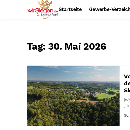
Startseite
Gewerbe-Verzeich
Tag:
30. Mai 2026
Vo
de
S
(wS
„U
Vid
30.
nör