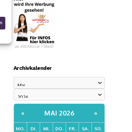
en
Archivkalender
MAI 2026
«
»
MO.
DI.
MI.
DO.
FR.
SA.
SO.