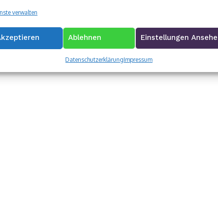
ohlauf
nste verwalten
/dia) Siegen 30.05.2026 | Nur ein paar Tage alt – aber schon
ine Stars: Ilkin, Ilay und Inci sind die ersten Drillinge des...
Akzeptieren
Ablehnen
Einstellungen Anseh
 Mai 2026
Datenschutzerklärung
Impressum