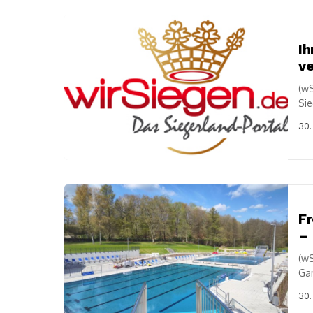
Ih
ve
(wS
Sie
wir
30.
F
– 
(wS
Gam
202
30.