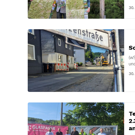
Bad
30.
Sc
(wS
und
San
30.
Te
2
a