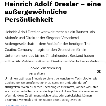
Heinrich Adolf Dresler – eine
außergewöhnliche
Persönlichkeit
Heinrich Adolf Dresler war weit mehr als ein Bauherr. Als
Aktionär und Direktor der Siegener Verzinkerei
Actiengesellschaft – dem Vorläufer der heutigen The
Coatinc Company – legte er den Grundstein für ein
Unternehmen, das bis ins 21. Jahrhundert Bestand haben
sollte. Als Politiker saß er im Deutschen Reichstag in Berlin.
Und als Familienvater brachte er elf Kinder groß.
Cookie-Zustimmung
verwalten
Um dir ein optimales Erlebnis zu bieten, verwenden wir Technologien wie
Sein Leben umspannte fast ein volles Jahrhundert: 1835
Cookies, um Geräteinformationen zu speichern und/oder darauf
geboren, erlebte er das Kaiserreich, den Ersten Weltkrieg
zuzugreifen. Wenn du diesen Technologien zustimmst, können wir Daten
und den Beginn der Weimarer Republik. Als er 1929 starb,
wie das Surfverhalten oder eindeutige IDs auf dieser Website verarbeiten.
Wenn du deine Zustimmung nicht erteilst oder zurückziehst, können
war er 94 Jahre alt.
bestimmte Merkmale und Funktionen beeinträchtigt werden.