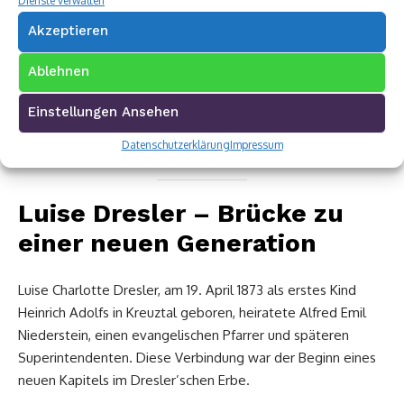
Dienste verwalten
Ein besonders bemerkenswerter Moment aus seinem
Akzeptieren
hohen Alter: Zum 85. Geburtstag, im Jahr 1918, überreichte
ihm seine Tochter Emmy in den Räumen der Villa ein selbst
Ablehnen
verfasstes Buch über die Geschichte der Familie Dresler.
Dieses Werk wurde später zur Grundlage der gesamten
Einstellungen Ansehen
Familienforschung und bewahrte das Gedächtnis einer der
bedeutendsten Siegerländer Dynastien für die Nachwelt.
Datenschutzerklärung
Impressum
Luise Dresler – Brücke zu
einer neuen Generation
Luise Charlotte Dresler, am 19. April 1873 als erstes Kind
Heinrich Adolfs in Kreuztal geboren, heiratete Alfred Emil
Niederstein, einen evangelischen Pfarrer und späteren
Superintendenten. Diese Verbindung war der Beginn eines
neuen Kapitels im Dresler’schen Erbe.