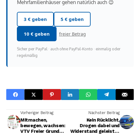
Beträge für Handys, Autos und
Mehrfamilienhäuser gehen natürlich auch 😉
3 € geben
5 € geben
10 € geben
freier Betrag
Sicher per PayPal · auch ohne PayPal-Konto · einmalig oder
regelmäßig
Vorheriger Beitrag
Nächster Beitrag
Mitmachen,
Kein Rücklicht,