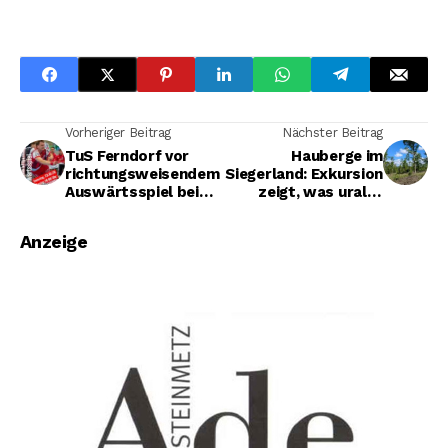
Vorheriger Beitrag
Nächster Beitrag
TuS Ferndorf vor
Hauberge im
richtungsweisendem
Siegerland: Exkursion
Auswärtsspiel bei
zeigt, was uralte
den Eulen
Waldwirtschaft für
Ludwigshafen
den Naturschutz
Anzeige
leistet