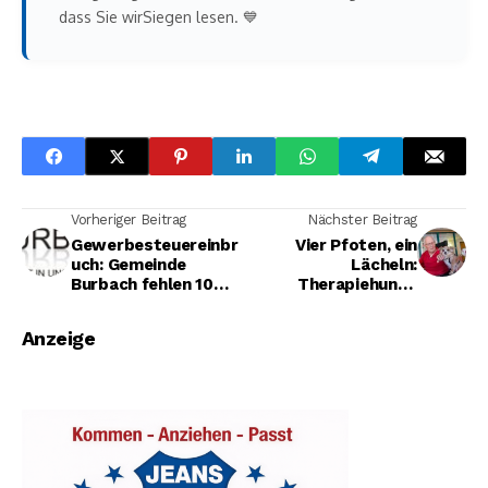
dass Sie wirSiegen lesen. 💙
Vorheriger Beitrag
Nächster Beitrag
Gewerbesteuereinbr
Vier Pfoten, ein
uch: Gemeinde
Lächeln:
Burbach fehlen 10
Therapiehunde
Millionen Euro –
bereichern seit
Nachtragshaushalt
sieben Jahren das
Anzeige
kommt
Seniorenstift Elim