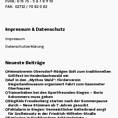
Funk.: 0 15 75 - 5 6 7 8 9 10
FAX: 02732 / 70 82 0 82
Impressum & Datenschutz
Impressum
Datenschutzerklärung
Neueste Beiträge
Heimatverein Obersdorf-Rödgen lädt zum traditionellen
Grillfest im Heidenbachswald ein
Auf in den „Mythos Wald“: Förderverein
Siegerlandmuseum organisiert Fahrt zum Gasometer
Oberhausen
Trainerbeben bei den Sportfreunden Siegen – Boris
Schommers muss gehen
SingKids Freudenberg starten nach der Sommerpause
durch – Neue Stimmen ab 7 Jahren gesucht
Fehlalarm in Siegen: Vermeintlicher Kellerbrand sorgt
für Großeinsatz in der Friedrich-Wilhelm-Straße
Explosion in Kirchhundem: Acht Verletzte –