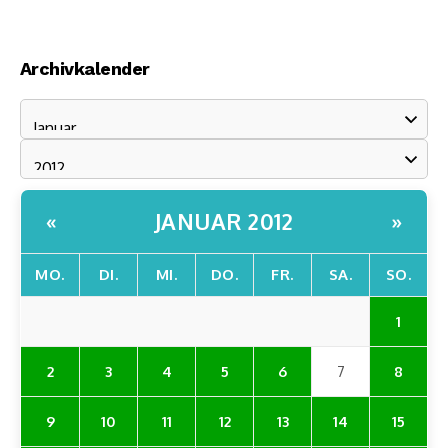
Archivkalender
JANUAR 2012
«
»
MO.
DI.
MI.
DO.
FR.
SA.
SO.
1
2
3
4
5
6
7
8
9
10
11
12
13
14
15